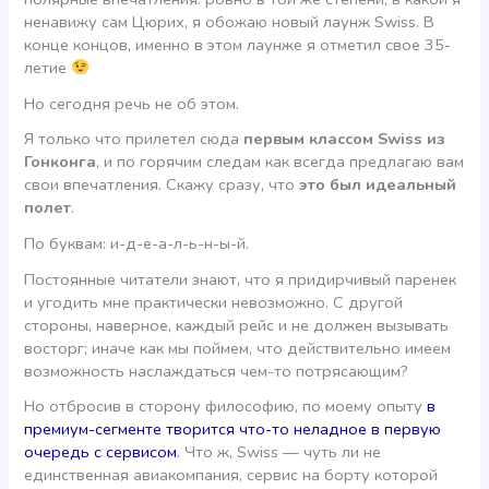
ненавижу сам Цюрих, я обожаю новый лаунж Swiss. В
конце концов, именно в этом лаунже я отметил свое 35-
летие
Но сегодня речь не об этом.
Я только что прилетел сюда
первым классом Swiss из
Гонконга
, и по горячим следам как всегда предлагаю вам
свои впечатления. Скажу сразу, что
это был идеальный
полет
.
По буквам: и-д-е-а-л-ь-н-ы-й.
Постоянные читатели знают, что я придирчивый паренек
и угодить мне практически невозможно. С другой
стороны, наверное, каждый рейс и не должен вызывать
восторг; иначе как мы поймем, что действительно имеем
возможность наслаждаться чем-то потрясающим?
Но отбросив в сторону философию, по моему опыту
в
премиум-сегменте творится что-то неладное в первую
очередь с сервисом
. Что ж, Swiss — чуть ли не
единственная авиакомпания, сервис на борту которой