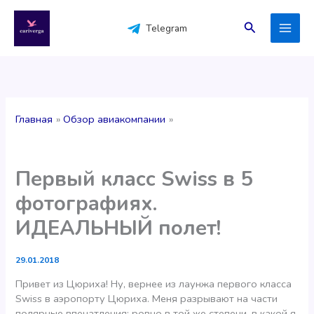
Перейти
к
Поиск
Telegram
содержимому
Главная
Обзор авиакомпании
Первый класс Swiss в 5
фотографиях.
ИДЕАЛЬНЫЙ полет!
29.01.2018
Привет из Цюриха! Ну, вернее из лаунжа первого класса
Swiss в аэропорту Цюриха. Меня разрывают на части
полярные впечатления: ровно в той же степени, в какой я