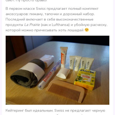
сьют. Ну просто браво!
В первом классе Swiss предлагает полный комплект
аксессуаров: пижаму, тапочки и дорожный набор.
Последний включает в себя высококачественные
продукты
La Prairie
(как и Lufthansa) и убойную расческу,
которой можно причесывать хоть лошадей
Кейтеринг был идеальным. Swiss не предлагает черную