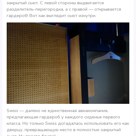
закрытый сьют. С левой стороны выдвигается
разделитель-перегородка, а с правой — открывается
гардероб! Вот как выглядит сьют изнутри.
Swiss — далеко не единственная авиакомпания,
предлагающая гардероб у каждого сиденья первого
класса. Но только Swiss догадалась использовать его как
дверцу, превращающую место в полностью закрытый