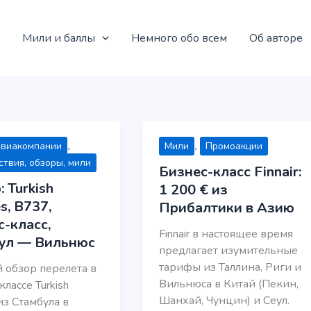
Мили и баллы
Немного обо всем
Об авторе
,
,
авиакомпании
Мили
Промоакции
твия, обзоры, мили
Бизнес-класс Finnair:
 Turkish
1 200 € из
es, B737,
Прибалтики в Азию
с-класс,
Finnair в настоящее время
ул — Вильнюс
предлагает изумительные
тарифы из Таллина, Риги и
 обзор перелета в
Вильнюса в Китай (Пекин,
лассе Turkish
Шанхай, Чунцин) и Сеул.
 из Стамбула в