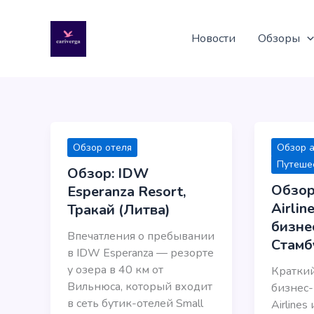
Перейти
к
Новости
Обзоры
содержимому
Обзор отеля
Обзор 
Путешес
Обзор: IDW
Обзор:
Esperanza Resort,
Airlin
Тракай (Литва)
бизне
Впечатления о пребывании
Стамб
в IDW Esperanza — резорте
у озера в 40 км от
Краткий
Вильнюса, который входит
бизнес-к
в сеть бутик-отелей Small
Airlines