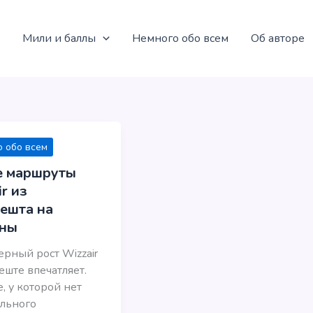
Мили и баллы
Немного обо всем
Об авторе
 обо всем
 маршруты
r из
ешта на
аны
рный рост Wizzair
еште впечатляет.
е, у которой нет
льного