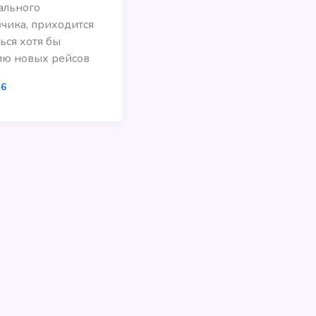
ального
чика, приходится
ься хотя бы
ию новых рейсов
16