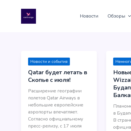
Перейти
к
Новости
Обзоры
содержимому
Новости и события
Немного
Qatar будет летать в
Новые
Скопье с июля!
Wizzai
Будап
Расширение географии
Балк
полетов Qatar Airways в
небольшие европейские
Планоме
аэропорты впечатляет.
в Будап
Согласно официальному
В стран
пресс-релизу, с 17 июля
официа