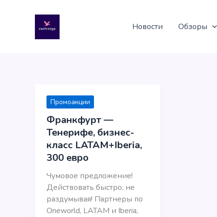
Перейти
к
Новости
Обзоры
содержимому
Промоакции
Франкфурт —
Тенерифе, бизнес-
класс LATAM+Iberia,
300 евро
Чумовое предложение!
Действовать быстро, не
раздумывая! Партнеры по
Oneworld, LATAM и Iberia,