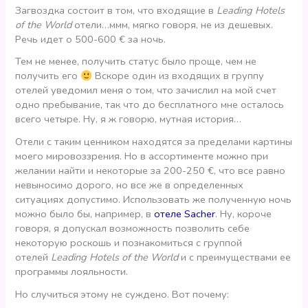
Загвоздка состоит в том, что входящие в
Leading Hotels
of the World
отели…ммм, мягко говоря, не из дешевых.
Речь идет о 500-600 € за ночь.
Тем не менее, получить статус было проще, чем не
получить его
Вскоре один из входящих в группу
отелей уведомил меня о том, что зачислил на мой счет
одно пребывание, так что до бесплатного мне осталось
всего четыре. Ну, я ж говорю, мутная история…
Отели с таким ценником находятся за пределами картины
моего мировоззрения. Но в ассортименте можно при
желании найти и некоторые за 200-250 €, что все равно
невыносимо дорого, но все же в определенных
ситуациях допустимо. Использовать же полученную ночь
можно было бы, например, в
отеле Sacher
. Ну, короче
говоря, я допускал возможность позволить себе
некоторую роскошь и познакомиться с группой
отелей
Leading Hotels of the World
и с преимуществами ее
программы лояльности.
Но случиться этому не суждено. Вот почему: