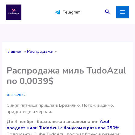
Перейти
к
Поиск
Telegram
содержимому
Главная
Распродажи
Распродажа миль TudoAzul
по 0,0039$
01.11.2022
Синяя пятница пришла в Бразилию. Потом, видимо,
придет еще и чёрная.
До 4 ноября
,
бразильская авиакомпания
Azul
продает мили TudoAzul с бонусом в размере 250%
.
Подписанты Clube TudoAzul получат бонус в размере