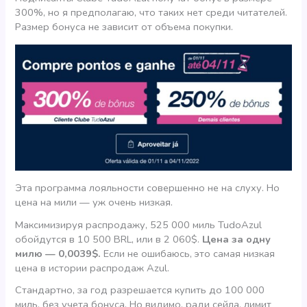
300%, но я предполагаю, что таких нет среди читателей.
Размер бонуса не зависит от объема покупки.
Эта программа лояльности совершенно не на слуху. Но
цена на мили — уж очень низкая.
Максимизируя распродажу, 525 000 миль TudoAzul
обойдутся в 10 500 BRL, или в 2 060$.
Цена за одну
милю — 0,0039$.
Если не ошибаюсь, это самая низкая
цена в истории распродаж Azul.
Стандартно, за год разрешается купить до 100 000
миль, без учета бонуса. Но видимо, ради сейла, лимит