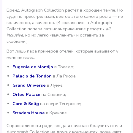
Бренд Autograph Collection растёт в хорошем темпе. Но
судя по пресс-релизам, вектор этого самого роста — не
количество, а качество. (К сожалению, в Autograph
Collection попали латиноамериканские резорты
all
inclusive
, но их легко «вычленить» и оставить за
скобками.)
Вот лишь пара примеров отелей, которые вызывают у
меня интерес:
Eugenia de Montijo
в Толедо;
Palacio de Tondon
в Ла Риохе;
Grand Universe
в Лукке;
Orteo Palace
на Сицилии;
Caro & Selig
на озере Тегернзее;
Stradom House
в Кракове.
Справедливости ради, когда я начинаю браузить отели
Autograph Collection на других континентах, возникают