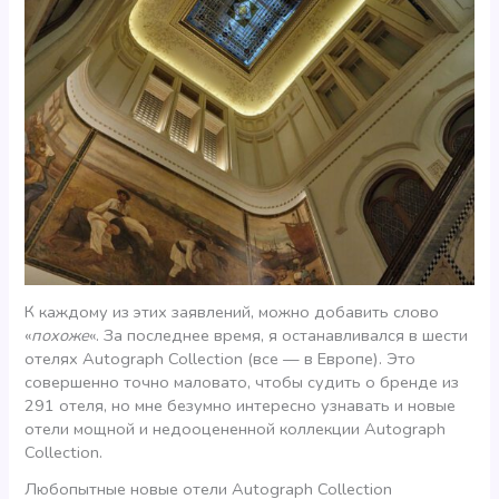
К каждому из этих заявлений, можно добавить слово
«
похоже
«. За последнее время, я останавливался в шести
отелях Autograph Collection (все — в Европе). Это
совершенно точно маловато, чтобы судить о бренде из
291 отеля, но мне безумно интересно узнавать и новые
отели мощной и недооцененной коллекции Autograph
Collection.
Любопытные новые отели Autograph Collection