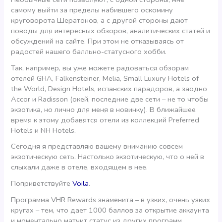
самому выйти за пределы набившего оскомину
круговорота Шератонов, а с другой стороны дают
поводы для интересных обзоров, аналитических статей и
обсуждений на сайте. При этом не отказываясь от
радостей нашего балльно-статусного хобби.
Так, например, вы уже можете радоваться обзорам
отелей GHA, Falkensteiner, Melia, Small Luxury Hotels of
the World, Design Hotels, испанских парадоров, а заодно
Accor и Radisson (окей, последние две сети – не то чтобы
экзотика, но лично для меня в новинку). В ближайшее
время к этому добавятся отели из коллекций Preferred
Hotels и NH Hotels.
Сегодня я представляю вашему вниманию совсем
экзотическую сеть. Настолько экзотическую, что о ней в
слыхали даже в отеле, входящем в нее.
Поприветствуйте
Voila
.
Программа VHR Rewards знаменита – в узких, очень узких
кругах – тем, что дает 1000 баллов за открытие аккаунта
и моментально матчит статус из других программ.