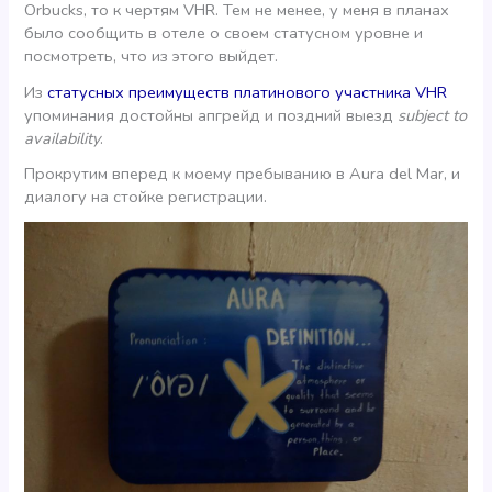
Orbucks, то к чертям VHR. Тем не менее, у меня в планах
было сообщить в отеле о своем статусном уровне и
посмотреть, что из этого выйдет.
Из
статусных преимуществ платинового участника VHR
упоминания достойны апгрейд и поздний выезд
subject to
availability
.
Прокрутим вперед к моему пребыванию в Aura del Mar, и
диалогу на стойке регистрации.