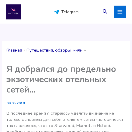
Перейти
к
Поиск
Telegram
содержимому
Главная
Путешествия, обзоры, мили
Я добрался до предельно
экзотических отельных
сетей…
09.05.2018
В последнее время я стараюсь уделять внимание не
только основным для себя отельным сетям (исторически
так сложилось, что это Starwood, Marriott и Hilton).
Необычные сети позволяют, с одной стороны, мне