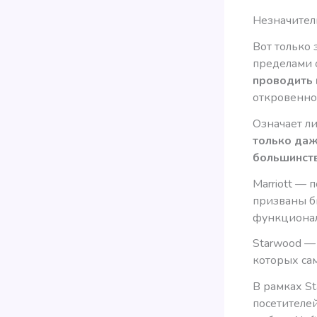
Незначител
Вот только 
пределами о
проводить в
откровенно
Означает ли
только даж
большинств
Marriott —
призваны б
функционал
Starwood —
которых сам
В рамках St
посетителей