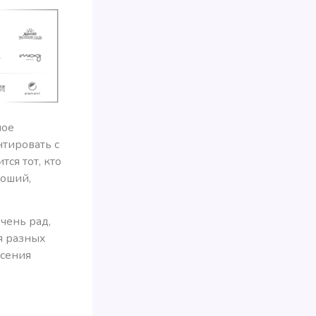
ное
нтировать с
ся тот, кто
оший,
очень рад,
я разных
асения