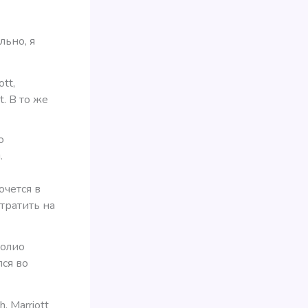
льно, я
tt,
t. В то же
ю
.
очется в
 тратить на
фолио
лся во
, Marriott