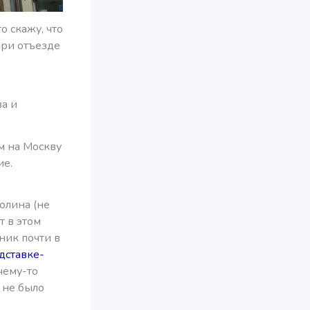
о скажу, что
при отъезде
а и
м на Москву
ие.
олина (не
т в этом
ник почти в
дставке-
очему-то
о не было