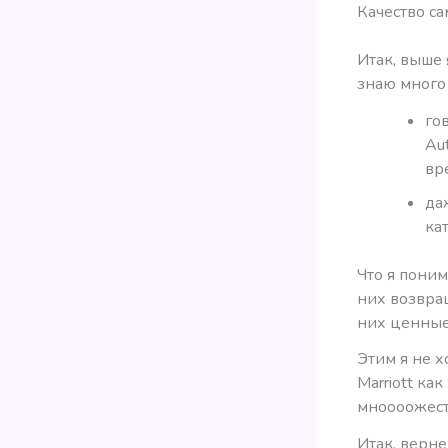
Качество са
Итак, выше 
знаю много 
го
Aut
вр
да
ка
Что я пони
них возвращ
них ценные
Этим я не х
Marriott ка
мноооожест
Итак, верне