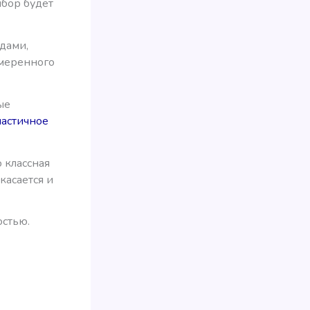
ыбор будет
дами,
умеренного
ые
частичное
 классная
 касается и
остью.