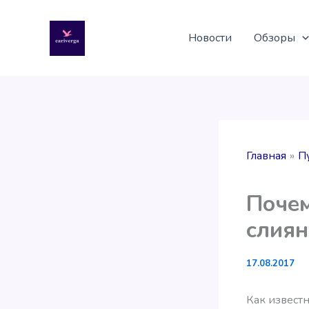
Перейти
к
Новости
Обзоры
содержимому
Главная
П
Почем
слиян
17.08.2017
Как извест