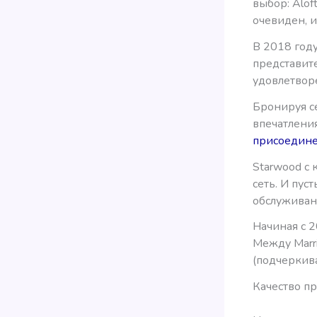
выбор: Alof
очевиден, и 
В 2018 год
представит
удовлетвор
Бронируя се
впечатления
присоедине
Starwood с 
сеть. И пуст
обслуживан
Начиная с 2
Между Marri
(подчеркив
Качество пр