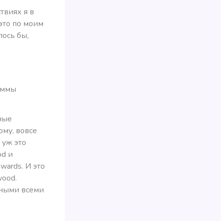
твиях я в
это по моим
лось бы,
раммы
ные
ому, вовсе
 уж это
od и
wards. И это
wood.
ьными всеми