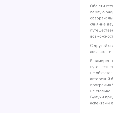
Обе эти сет
первую оче
обзорам: ль
слияние дв
путешествен
возможносте
С другой ст
лояльности 
Я намеренн
путешествен
не обязател
авторский б
программа
не столько 
Будучи при
аспектами
h