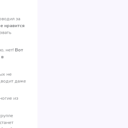
оводил за
е нравится
звать
о, нет!
Вот
 в
ых не
дводит даже
ногие из
группе
станет