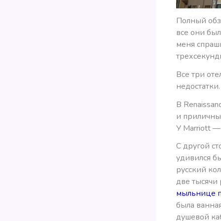
Полный обзо
все они бы
меня спраш
трехсекундн
Все три от
недостатки.
В Renaissa
и приличны
У Marriott 
С другой ст
удивился бы
русский кол
две тысячи
мыльнице п
была ванная
душевой ка