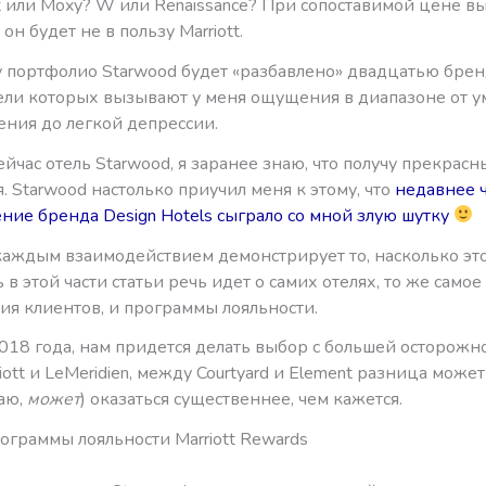
t или Moxy? W или Renaissance? При сопоставимой цене в
он будет не в пользу Marriott.
у портфолио Starwood будет «разбавлено» двадцатью брен
ели которых вызывают у меня ощущения в диапазоне от 
ения до легкой депрессии.
йчас отель Starwood, я заранее знаю, что получу прекрасн
. Starwood настолько приучил меня к этому, что
недавнее 
ние бренда Design Hotels сыграло со мной злую шутку
каждым взаимодействием демонстрирует то, насколько это
ь в этой части статьи речь идет о самих отелях, то же самое
ия клиентов, и программы лояльности.
018 года, нам придется делать выбор с большей осторожн
ott и LeMeridien, между Courtyard и Element разница может
аю,
может
) оказаться существеннее, чем кажется.
ограммы лояльности Marriott Rewards