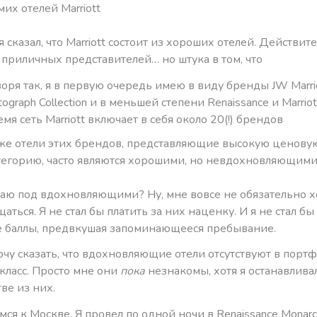
мих отелей Marriott
я сказал, что Marriott состоит из хороших отелей. Действите
приличных представителей… но штука в том, что
воря так, я в первую очередь имею в виду бренды JW Marrio
ograph Collection и в меньшей степени Renaissance и Marriot
емя сеть Marriott включает в себя около 20(!) брендов
же отели этих брендов, представляющие высокую ценову
тегорию, часто являются хорошими, но невдохновляющими
маю под вдохновляющими? Ну, мне вовсе не обязательно х
аться. Я не стал бы платить за них наценку. И я не стал бы
 баллы, предвкушая запоминающееся пребывание.
очу сказать, что вдохновляющие отели отсутствуют в порт
к класс. Просто мне они
пока
незнакомы, хотя я останавлива
ве из них.
мся к Москве. Я провел по одной ночи в Renaissance Monarch