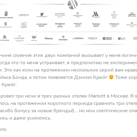
ичине слияние этих двух компаний вызывает у меня логич
огда что-то меня устраивает, я предпочитаю не экспериме
 Это как если на протяжении нескольких серий вам нравит
ймса Бонда, а потом появляется Дэниэл Крейг
Тоже хор
 Крейг.
ровел три ночи в трех разных отелях Marriott в Москве. Я 
алось на протяжении короткого периода сравнить три отел
асибо бонусу за новые бренды!)… но мои скептические оп
ись и даже усилились.
ело.