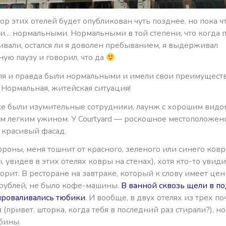
р этих отелей будет опубликован чуть позднее, но пока чт
ли… нормальными. Нормальными в той степени, что когда 
ивали, остался ли я доволен пребыванием, я выдерживал
ую паузу и говорил, что да
еля и правда были нормальными и имели свои преимуществ
 Нормальная, житейская ситуация!
nce были изумительные сотрудники, лаунж с хорошим видо
м легким ужином. У Courtyard — роскошное местоположен
— красивый фасад.
ороны, меня тошнит от красного, зеленого или синего ковр
, увидев в этих отелях ковры на стенах), хотя кто-то увиди
орит. В ресторане на завтраке, который к слову имеет цен
 рублей, не было кофе-машины.
В ванной сквозь щели в по
роваливались тюбики
. И вообще, в двух отелях из трех п
 (привет, шторка, когда тебя в последний раз стирали?), н
бины.