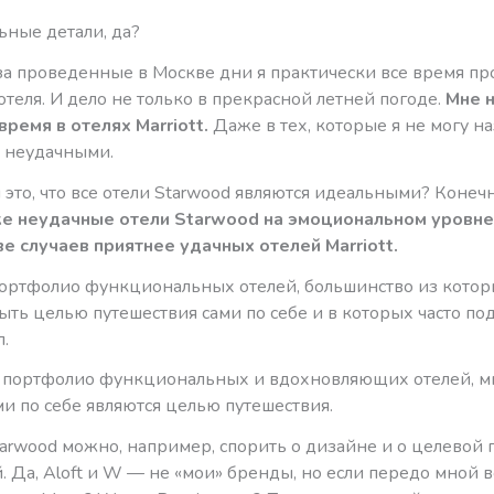
ьные детали, да?
за проведенные в Москве дни я практически все время пр
теля. И дело не только в прекрасной летней погоде.
Мне н
ремя в отелях Marriott.
Даже в тех, которые я не могу на
 неудачными.
 это, что все отели Starwood являются идеальными? Конечн
е неудачные отели Starwood на эмоциональном уровне
е случаев приятнее удачных отелей Marriott.
 портфолио функциональных отелей, большинство из котор
ыть целью путешествия сами по себе и в которых часто по
.
 портфолио функциональных и вдохновляющих отелей, м
и по себе являются целью путешествия.
arwood можно, например, спорить о дизайне и о целевой 
. Да, Aloft и W — не «мои» бренды, но если передо мной в