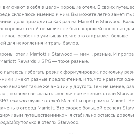
и включают в себя в целом хорошие отели. В своих путешес
редь склоняюсь именно к ним. Вы можете легко заметить 
виная доля приходится как раз на Marriott и Starwood. Каза
ух хороших сетей не может не быть хорошей новостью для
ников, особенно учитывая то, что это открывает больше
й для накопления и траты баллов.
ороны, отели Marriott и Starwood — ммм… разные. И прог
Marriott Rewards и SPG — тоже разные.
о пытаюсь избегать резких формулировок, поскольку раз
ники имеют разные предпочтения, и то, что нравится одн
ьно вызовет такие же эмоции у другого. Тем не менее, раз
лог, позволю высказать свое личное мнение: отели Starwo
 SPG
намного
лучше отелей Marriott и программы Marriott Re
камень в огород Marriott. Это скорее большой респект Star
дирчивым путешественником, я стабильно остаюсь довол
ospitality
только в отелях Starwood.