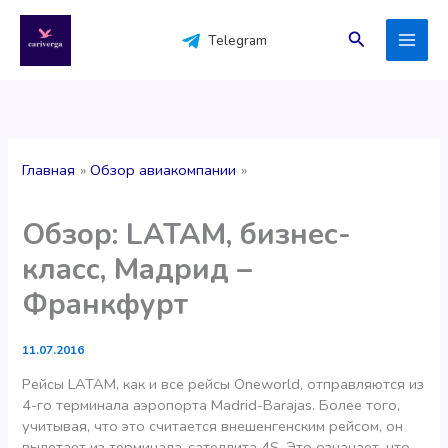
Перейти
к
Поиск
Telegram
содержимому
Главная
Обзор авиакомпании
Обзор: LATAM, бизнес-
класс, Мадрид –
Франкфурт
11.07.2016
Рейсы LATAM, как и все рейсы Oneworld, отправляются из
4-го терминала аэропорта Madrid-Barajas. Более того,
учитывая, что это считается внешенгенским рейсом, он
вылетает из терминала-сателлита 4S. Это означает, что