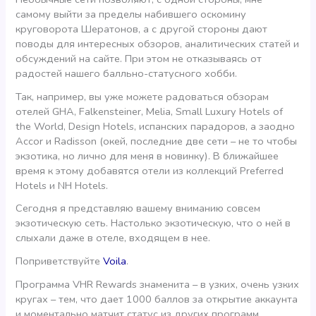
самому выйти за пределы набившего оскомину
круговорота Шератонов, а с другой стороны дают
поводы для интересных обзоров, аналитических статей и
обсуждений на сайте. При этом не отказываясь от
радостей нашего балльно-статусного хобби.
Так, например, вы уже можете радоваться обзорам
отелей GHA, Falkensteiner, Melia, Small Luxury Hotels of
the World, Design Hotels, испанских парадоров, а заодно
Accor и Radisson (окей, последние две сети – не то чтобы
экзотика, но лично для меня в новинку). В ближайшее
время к этому добавятся отели из коллекций Preferred
Hotels и NH Hotels.
Сегодня я представляю вашему вниманию совсем
экзотическую сеть. Настолько экзотическую, что о ней в
слыхали даже в отеле, входящем в нее.
Поприветствуйте
Voila
.
Программа VHR Rewards знаменита – в узких, очень узких
кругах – тем, что дает 1000 баллов за открытие аккаунта
и моментально матчит статус из других программ.