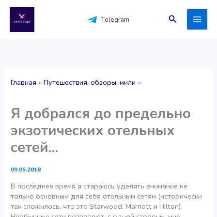
Перейти
к
Поиск
Telegram
содержимому
Главная
Путешествия, обзоры, мили
Я добрался до предельно
экзотических отельных
сетей…
09.05.2018
В последнее время я стараюсь уделять внимание не
только основным для себя отельным сетям (исторически
так сложилось, что это Starwood, Marriott и Hilton).
Необычные сети позволяют, с одной стороны, мне