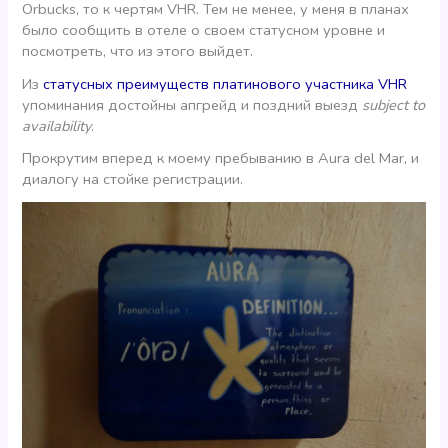
Orbucks, то к чертям VHR. Тем не менее, у меня в планах
было сообщить в отеле о своем статусном уровне и
посмотреть, что из этого выйдет.
Из
статусных преимуществ платинового участника VHR
упоминания достойны апгрейд и поздний выезд
subject to
availability
.
Прокрутим вперед к моему пребыванию в Aura del Mar, и
диалогу на стойке регистрации.