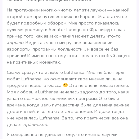
На протяжении многих-многих лет эти лаунжи — как мой
второй дом при путешествиях по Европе. Эта статья не
будет подробным обзором. Мне просто показалось
нужным упомянуть Senator Lounge во Франкфурте как
пример того, как авиакомпания может делать что-то
хорошо
. Ведь так часто мы ругаем авиакомпании,
аэропорты, программы лояльности… и вовсе не без
причины! И именно поэтому стоит сделать особый акцент
на позитивных моментах.
Скажу сразу, что я люблю Lufthansa. Многие блоггеры
любят Lufthansa, но основывают свое мнение лишь на
продукте первого класса
Это не очень показательно.
Моя любовь к Lufthansa началась задолго до того, как я
узнал о возможностях мильных программ. Это были
времена, когда цель путешествия была для меня важнее
дороги к ней, и когда я летал экономом. И даже тогда
мне нравилась Lufthansa. За то, что практически все она
делает
правильно
.
Я совершенно не удивлен тому, что именно лаунжи