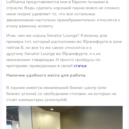
Lufthansa представляются мне в Европе лучшими в
отрасли. Ведь сделать хороший лаунж вовсе не сложно;
меня скорее удивляет то, что все остальные
авиакомпании настолько пренебрежительно относятся к
этому важному аспекту.
Итак, чем же хорош Senator Lounge? Я возьму для
примера тот, который расположен во Франкфурте в зоне
гейтов В, но все то же самое относится и к
другому Senator Lounge во Франкфурте, и к их
мюнхенским товарищам. И просто пройдусь по
критериям, приведенным в своей
статье
.
Наличие удобного места для работы
В лаунже имеется немаленький бизнес-центр (или
бизнес-уголок) со свободными столами, на которых не
стоят компьютеры (
аллилуйя
!)