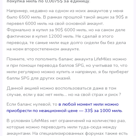
покупка миль по 0,0075$ за единицу
.
Например, недавно на одном из моих аккаунтов у меня
было 6500 миль. В рамках прошлой такой акции за 90$ я
перевел 6000 миль на свой основной аккаунт.
Формально я купил за 90$ 6000 миль, но на самом деле
фактически я купил 12000 миль. Не сделай я этого
перевода, те самые мили еще долго сидели бы без дела
на моем второстепенном аккаунте.
Помните, что пополнить баланс аккаунта LifeMiles можно
и при помощи перевода баллов SPG, но учитывая то, что
мили регулярно можно купить и напрямую, я бы приберег
баллы SPG для других оказий.
Данной акцией можно воспользоваться даже в том
случае, если у вас нет миль… но на свой страх и риск ?
Если баланс нулевой, то
в любой момент мили можно
приобрести по неакционной цене — 33$ за 1000 миль
.
В условиях LifeMiles нет ограничений на количество раз,
которые можно переводить мили туда-сюда между
аккаунтами. На специализированных форумах также есть