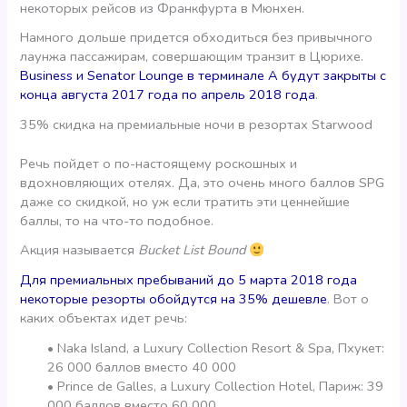
некоторых рейсов из Франкфурта в Мюнхен.
Намного дольше придется обходиться без привычного
лаунжа пассажирам, совершающим транзит в Цюрихе.
Business и Senator Lounge в терминале А будут закрыты с
конца августа 2017 года по апрель 2018 года
.
35% скидка на премиальные ночи в резортах Starwood
Речь пойдет о по-настоящему роскошных и
вдохновляющих отелях. Да, это очень много баллов SPG
даже со скидкой, но уж если тратить эти ценнейшие
баллы, то на что-то подобное.
Акция называется
Bucket List Bound
Для премиальных пребываний до 5 марта 2018 года
некоторые резорты обойдутся на 35% дешевле
. Вот о
каких объектах идет речь:
• Naka Island, a Luxury Collection Resort & Spa, Пхукет:
26 000 баллов вместо 40 000
• Prince de Galles, a Luxury Collection Hotel, Париж: 39
000 баллов вместо 60 000