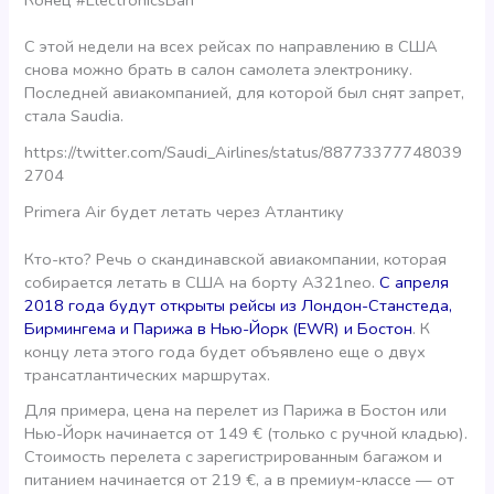
С этой недели на всех рейсах по направлению в США
снова можно брать в салон самолета электронику.
Последней авиакомпанией, для которой был снят запрет,
стала Saudia.
https://twitter.com/Saudi_Airlines/status/88773377748039
2704
Primera Air будет летать через Атлантику
Кто-кто? Речь о скандинавской авиакомпании, которая
собирается летать в США на борту A321neo.
С апреля
2018 года будут открыты рейсы из Лондон-Станстеда,
Бирмингема и Парижа в Нью-Йорк (EWR) и Бостон
. К
концу лета этого года будет объявлено еще о двух
трансатлантических маршрутах.
Для примера, цена на перелет из Парижа в Бостон или
Нью-Йорк начинается от 149 € (только с ручной кладью).
Стоимость перелета с зарегистрированным багажом и
питанием начинается от 219 €, а в премиум-классе — от