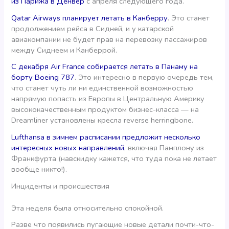
из Парижа в Денвер
с апреля следующего года.
Qatar Airways планирует летать в Канберру
. Это станет
продолжением рейса в Сидней, и у катарской
авиакомпании не будет прав на перевозку пассажиров
между Сиднеем и Канберрой.
С декабря Air France собирается летать в Панаму на
борту Boeing 787
. Это интересно в первую очередь тем,
что станет чуть ли ни единственной возможностью
напрямую попасть из Европы в Центральную Америку
высококачественным продуктом бизнес-класса — на
Dreamliner установлены кресла reverse herringbone.
Lufthansa в зимнем расписании предложит несколько
интересных новых направлений
, включая Памплону из
Франкфурта (навскидку кажется, что туда пока не летает
вообще никто!).
Инциденты и происшествия
Эта неделя была относительно спокойной.
Разве что появились пугающие новые детали почти-что-