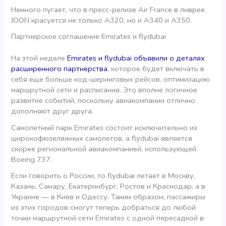
Немного пугает, что в пресс-релизе Air France в ливрее
JOON красуется не только А320, но и А340 и А350.
Партнерское соглашение Emirates и flydubai
На этой неделе
Emirates и flydubai объявили о деталях
расширенного партнерства
, которое будет включать в
себя еще больше код-шеринговых рейсов, оптимизацию
маршрутной сети и расписания. Это вполне логичное
развитие событий, поскольку авиакомпании отлично
дополняют друг друга.
Самолетный парк Emirates состоит исключительно из
широкофюзеляжных самолетов, а flydubai является
скорее региональной авиакомпанией, использующей
Boeing 737.
Если говорить о России, то flydubai летает в Москву,
Казань, Самару, Екатеринбург, Ростов и Краснодар, а в
Украине — в Киев и Одессу. Таким образом, пассажиры
из этих городов смогут теперь добраться до любой
точки маршрутной сети Emirates с одной пересадкой в