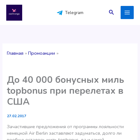
Перейти
к
Поиск
Telegram
содержимому
Главная
Промоакции
До 40 000 бонусных миль
topbonus при перелетах в
США
27.02.2017
Зачастившие предложения от программы лояльности
немецкой Air Berlin заставляют задуматься, долго ли
вообще осталось жить topbonus, да и самой