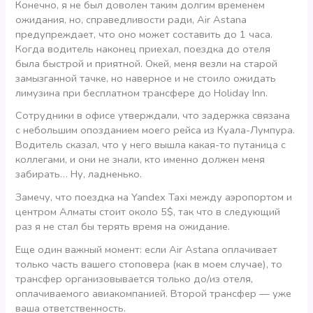
Конечно, я не был доволен таким долгим временем
ожидания, но, справедливости ради, Air Astana
предупреждает, что оно может составить до 1 часа.
Когда водитель наконец приехал, поездка до отеля
была быстрой и приятной. Окей, меня везли на старой
замызганной тачке, но наверное и не стоило ожидать
лимузина при бесплатном трансфере до Holiday Inn.
Сотрудники в офисе утверждали, что задержка связана
с небольшим опозданием моего рейса из Куала-Лумпура.
Водитель сказал, что у него вышла какая-то путаница с
коллегами, и они не знали, кто именно должен меня
забирать… Ну, ладненько.
Замечу, что поездка на Yandex Taxi между аэропортом и
центром Алматы стоит около 5$, так что в следующий
раз я не стал бы терять время на ожидание.
Еще один важный момент: если Air Astana оплачивает
только часть вашего стоповера (как в моем случае), то
трансфер организовывается только до/из отеля,
оплачиваемого авиакомпанией. Второй трансфер — уже
ваша ответственность.