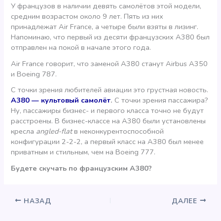
У французов в наличии девять самолётов этой модели,
средним возрастом около 9 лет. Пять из них
принадлежат Air France, а четыре были взяты в лизинг.
Напоминаю, что первый из десяти французских А380 был
отправлен на покой в начале этого года.
Air France говорит, что заменой A380 станут Airbus A350
и Boeing 787.
С точки зрения любителей авиации это грустная новость.
А380 — культовый самолёт
.
С точки зрения пассажира?
Ну, пассажиры бизнес- и первого класса точно не будут
расстроены. В бизнес-классе на А380 были установлены
кресла
angled-flat
в неконкурентоспособной
конфигурации 2-2-2, а первый класс на А380 был менее
приватным и стильным, чем на Boeing 777.
Будете скучать по французским А380?
НАЗАД
ДАЛЕЕ