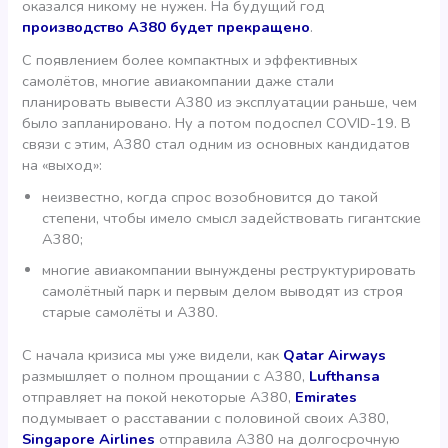
оказался никому не нужен. На будущий год
производство А380 будет прекращено
.
С появлением более компактных и эффективных
самолётов, многие авиакомпании даже стали
планировать вывести А380 из эксплуатации раньше, чем
было запланировано. Ну а потом подоспел COVID-19. В
связи с этим, А380 стал одним из основных кандидатов
на «выход»:
неизвестно, когда спрос возобновится до такой
степени, чтобы имело смысл задействовать гигантские
А380;
многие авиакомпании вынуждены реструктурировать
самолётный парк и первым делом выводят из строя
старые самолёты и А380.
С начала кризиса мы уже видели, как
Qatar Airways
размышляет о полном прощании с А380,
Lufthansa
отправляет на покой некоторые А380,
Emirates
подумывает о расставании с половиной своих А380,
Singapore Airlines
отправила А380 на долгосрочную