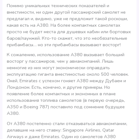
Помимо уникальных технических показателей и
вместимости, ни один другой пассажирский самолет не
предлагал и, видимо, уже не предложит такой роскоши,
какая есть на А380. На более компактных самолетах
просто не будет места для душевых кабин или бортовых
баров/лаунжей. Кто-то скажет, что это необязательные
прибамбасы… но эти прибамбасы вызывают восторг!
К сожалению, использование А380 вызывает больший
восторг у пассажиров, чем у авиакомпаний. Лишь
немногие из них могут экономически оправдать
эксплуатацию гиганта вместимостью около 500 человек.
Окей, Emirates c успехом гоняет А380 между Дубаем и
Лондоном. Есть, конечно, и другие примеры. Но
появление более компактных и экономных в плане
использования топлива самолетов (в первую очередь,
А350 и Boeing 787) поставило под сомнение будущее
А380.
От А380 постепенно стали отказываться авиакомпании,
делавшие на него ставку: Singapore Airlines, Qatar
Airways и даже Emirates. Один из самолетов А380