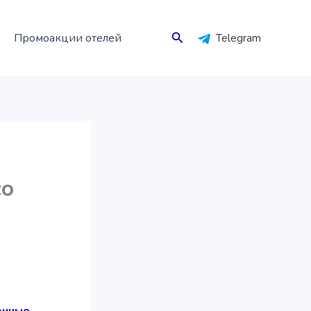
Поиск
Промоакции отелей
Telegram
со
очные