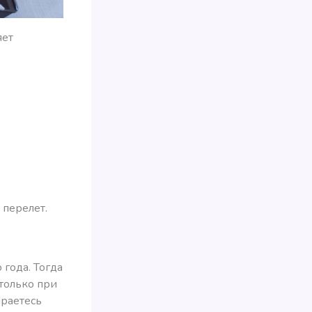
яет
 перелет.
 года. Тогда
только при
ираетесь