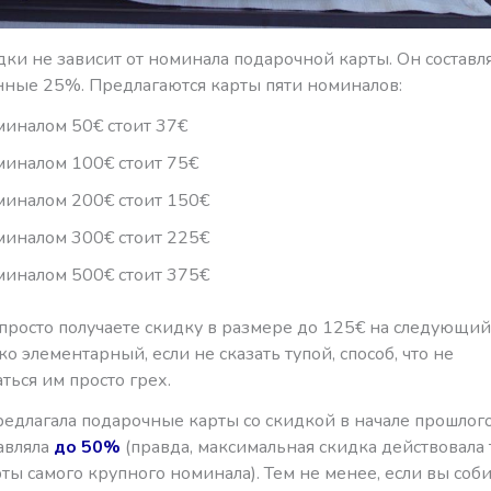
ки не зависит от номинала подарочной карты. Он составл
ные 25%. Предлагаются карты пяти номиналов:
миналом 50€ стоит 37€
миналом 100€ стоит 75€
миналом 200€ стоит 150€
миналом 300€ стоит 225€
миналом 500€ стоит 375€
 просто получаете скидку в размере до 125€ на следующий
ко элементарный, если не сказать тупой, способ, что не
ться им просто грех.
предлагала подарочные карты со скидкой в начале прошлого
авляла
до 50%
(правда, максимальная скидка действовала 
ты самого крупного номинала). Тем не менее, если вы соб