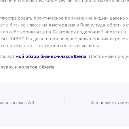
ем не возникало. В любом случае, вы просто можете воспо
ллюстрировать практическое применение акции, далеко х
ет в бизнес-классе из Амстердама в Гавану туда-обратно с
о по себе хорошая цена. Благодаря подарочной карте она
ся в 1435€. Но даже и при покупке дешевеньких перелето
се по Испании — от скидки не отказываются.
та, вот
мой обзор бизнес-класса Iberia
. Достойный продук
упок и полетов с Iberia!
Ох… Airbus прекратит выпуск А380