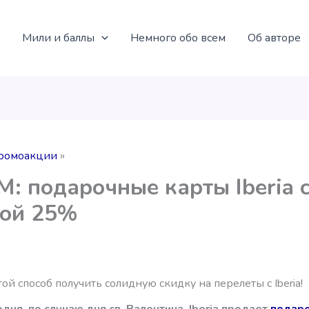
Мили и баллы
Немного обо всем
Об авторе
ромоакции
: подарочные карты Iberia 
кой 25%
ой способ получить солидную скидку на перелеты с Iberia!
дня, по случаю дня св. Валентина, Iberia продает
подар