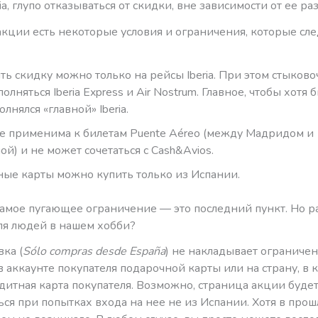
ria, глупо отказываться от скидки, вне зависимости от ее ра
акции есть некоторые условия и ограничения, которые сл
ь скидку можно только на рейсы Iberia. При этом стыков
олняться Iberia Express и Air Nostrum. Главное, чтобы хотя 
лнялся «главной» Iberia.
е применима к билетам Puente Aéreo (между Мадридом и
ой) и не может сочетаться с Cash&Avios.
ые карты можно купить только из Испании.
самое пугающее ограничение — это последний пункт. Но ра
ля людей в нашем хобби?
ка (
Sólo compras desde España
) не накладывает ограничен
 аккаунте покупателя подарочной карты или на страну, в 
итная карта покупателя. Возможно, страница акции будет
ся при попытках входа на нее не из Испании. Хотя в про