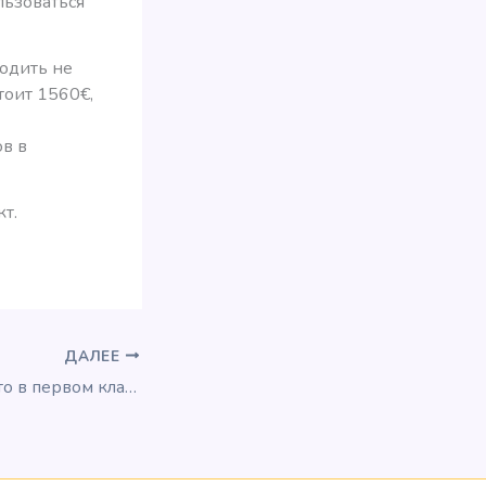
льзоваться
одить не
тоит 1560€,
в в
т.
ДАЛЕЕ
Как получить место в первом классе China Airlines?