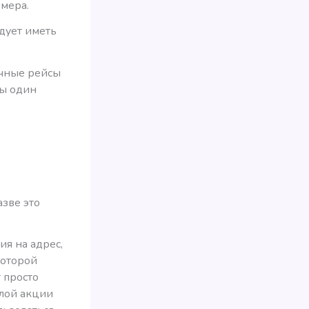
змера.
едует иметь
очные рейсы
бы один
зве это
ия на адрес,
которой
 просто
шлой акции