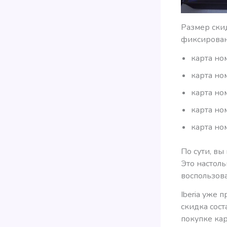
Размер скид
фиксирован
карта но
карта но
карта но
карта но
карта но
По сути, вы
Это настоль
воспользова
Iberia уже 
скидка сост
покупке кар