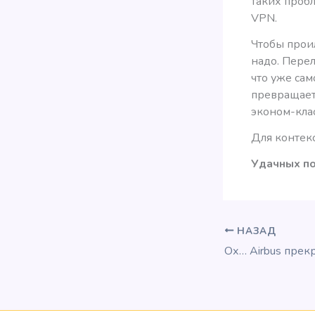
таких пробл
VPN.
Чтобы прои
надо. Перел
что уже сам
превращает
эконом-клас
Для контекс
Удачных пок
НАЗАД