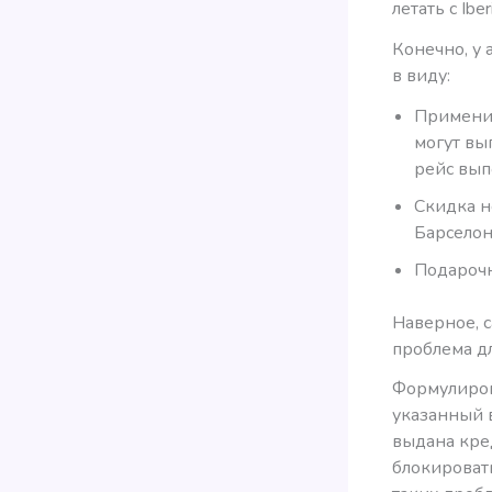
летать с Ibe
Конечно, у 
в виду:
Применит
могут вып
рейс выпо
Скидка н
Барселон
Подарочн
Наверное, 
проблема д
Формулиров
указанный в
выдана кред
блокировать