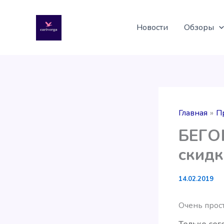
Перейти
к
Новости
Обзоры
содержимому
Главная
П
БЕГОМ
скид
14.02.2019
Очень прост
Только сего