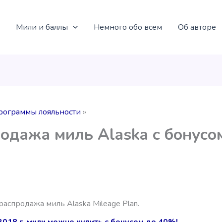
Мили и баллы
Немного обо всем
Об авторе
рограммы лояльности
одажа миль Alaska c бонусо
аспродажа миль Alaska Mileage Plan.
2018 г. мили можно купить с бонусом до 40%!