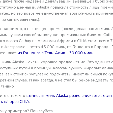
a, даже после недавней девальвации, вызвавшей бурю эм
остаточно ценными. Alaska повысила стоимость лишь прем
rates, но это вовсе не единственная возможность примен
а из самых заветных).
, например, в настоящее время (после девальвации миль 
мым лучшим способом покупки премиальных билетов Cathay 
го класса Cathay из Азии или Африки в США стоит всего 7
 в Австралию – всего 45 000 миль, из Гонконга в Европу –
нес-класс
из Гонконга в Тель-Авив – 30 000 миль
.
 миль Alaska – очень хорошее предложение. Это один из 
доступных путей к премиум-классам лучших мировых авиа
да, вам стоит скрупулезно подсчитать, имеет ли смысл поку
етном случае. И как всегда, я не стал бы рекомендовать п
лятивно.
те о том, что
ценность миль Alaska резко снижается, если
ать в/через США
.
очку примеров? Пожалуйста.