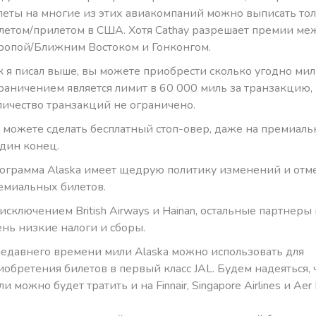
леты на многие из этих авиакомпаний можно выписать тол
летом/прилетом в США. Хотя Cathay разрешает премии ме
ропой/Ближним Востоком и Гонконгом.
к я писал выше, вы можете приобрести сколько угодно мил
раничением является лимит в 60 000 миль за транзакцию,
личество транзакций не ограничено.
 можете сделать бесплатный стоп-овер, даже на премиаль
один конец.
ограмма Alaska имеет щедрую политику изменений и отм
емиальных билетов.
 исключением British Airways и Hainan, остальные партнер
ень низкие налоги и сборы.
недавнего времени мили Alaska можно использовать для
иобретения билетов в первый класс JAL. Будем надеяться, 
и можно будет тратить и на Finnair, Singapore Airlines и Aer 