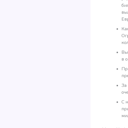
би
вы
Ев
Ка
Ог
ко
Вы
в 
Пр
пр
За
оч
С 
пр
мил