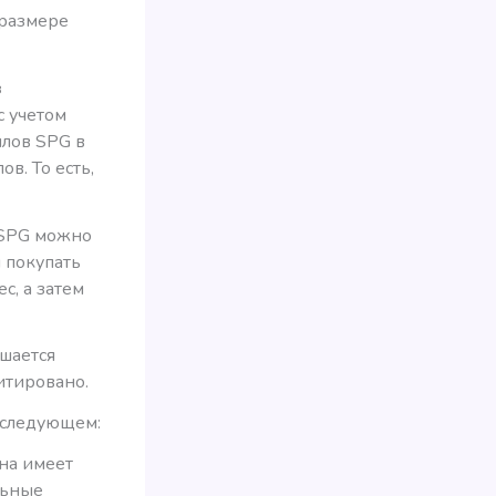
 размере
з
с учетом
ллов SPG в
в. То есть,
ы SPG можно
я покупать
с, а затем
ешается
итировано.
 следующем:
она имеет
льные