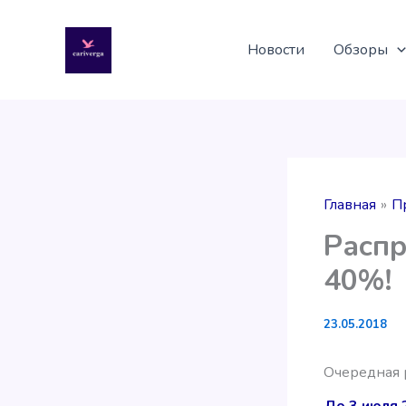
Перейти
к
Новости
Обзоры
содержимому
Главная
П
Распр
40%!
23.05.2018
Очередная р
До 3 июля 