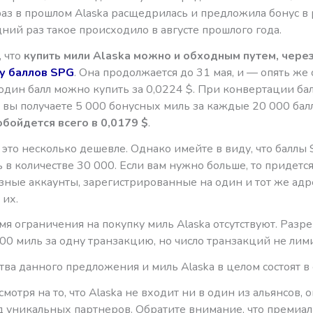
раз в прошлом Alaska расщедрилась и предложила бонус в
ний раз такое происходило в августе прошлого года.
 что
купить мили Alaska можно и обходным путем, чере
у баллов SPG
. Она продолжается до 31 мая, и — опять же 
один балл можно купить за 0,0224 $. При конвертации ба
 вы получаете 5 000 бонусных миль за каждые 20 000 балло
обойдется всего в 0,0179 $
.
 это несколько дешевле. Однако имейте в виду, что балл
 в количестве 30 000. Если вам нужно больше, то придетс
зные аккаунты, зарегистрированные на один и тот же адре
 их.
мя ограничения на покупку миль Alaska отсутствуют. Разр
00 миль за одну транзакцию, но число транзакций не лим
ва данного предложения и миль Alaska в целом состоят в
смотря на то, что Alaska не входит ни в один из альянсов, 
д уникальных партнеров. Обратите внимание, что премиа