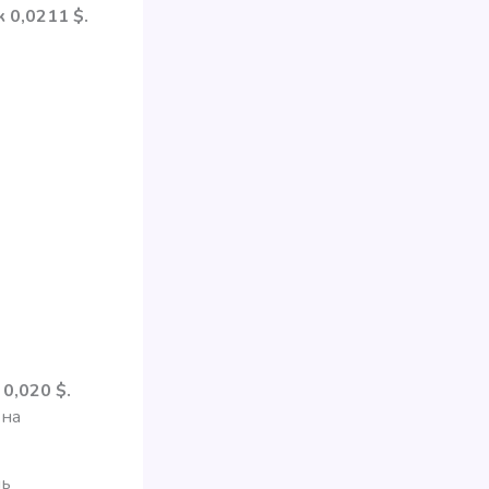
 0,0211 $.
0,020 $.
 на
шь