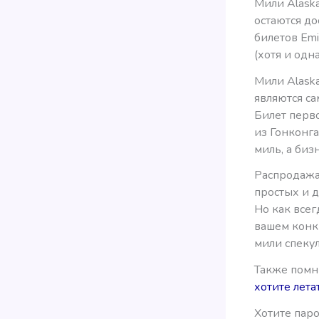
Мили Alask
остаются д
билетов Emi
(хотя и одн
Мили Alaska
являются са
Билет перво
из Гонконга
миль, а биз
Распродажа
простых и 
Но как всег
вашем конкр
мили спеку
Также помни
хотите лет
Хотите пар