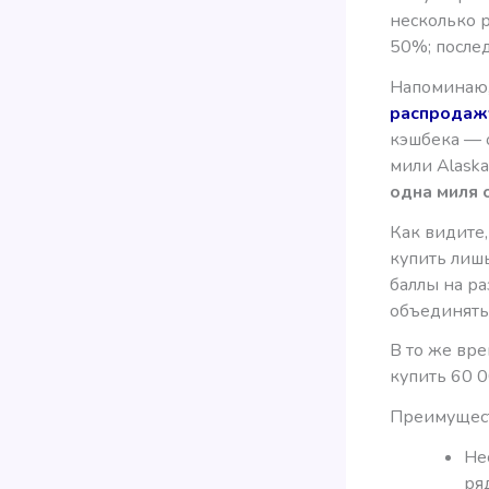
несколько 
50%; послед
Напоминаю,
распродаж
кэшбека — 
мили Alaska
одна миля 
Как видите,
купить лишь
баллы на ра
объединять
В то же вре
купить 60 0
Преимущест
Не
ря