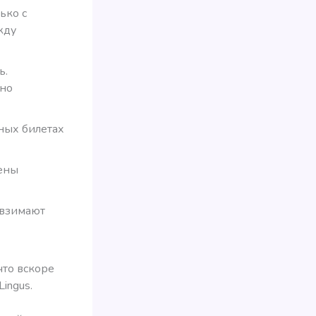
ько с
жду
ь.
 но
ных билетах
ены
ы взимают
что вскоре
Lingus.