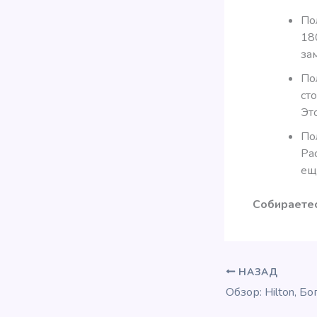
По
18
за
По
ст
Эт
По
Pac
еще
Собираетес
НАЗАД
Обзор: Hilton, Бо