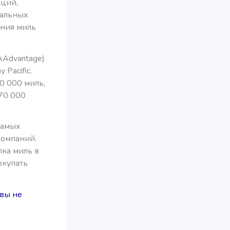
оций,
иальных
ения миль
AAdvantage)
Pacific.
0 000 миль,
 70 000
самых
компаний.
пка миль в
окупать
 вы не