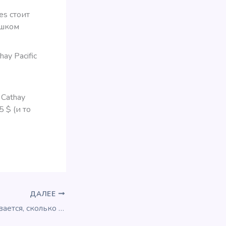
es стоит
ишком
ay Pacific
 Cathay
5 $ (и то
ДАЛЕЕ
Ха! Так вот, оказывается, сколько стоит один балл SPG