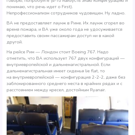
говорю, попробуйте (я-то наизусть знаю конфигурацию и
понимаю, что речь идет о First).
Непрофессионализм сотрудников чудовищен. Ну ладно.
ВА не предоставляет лаунж в Риме. Их лаунж сгорел во
время пожара, и ВА уже около года не удосуживается
предоставить своим пассажирам доступ ни в какой
другой.
На рейсе Рим — Лондон стоит Boeing 767. Надо
отметить, что ВА использует 767 двух конфигураций —
внутриевропейской и дальнемагистральной. Если
дальнемагистральная имеет сиденья lie flat, то
на внутриевропейской — конфигурация 2-2-2, даже без
заблокированного среднего места в крайних рядах и с
расстоянием между кресел, достойным Ryanair.