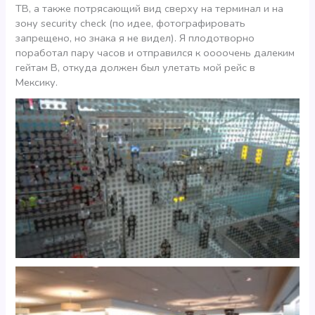
ТВ, а также потрясающий вид сверху на терминал и на
зону security check (по идее, фотографировать
запрещено, но знака я не видел). Я плодотворно
поработал пару часов и отправился к оооочень далеким
гейтам В, откуда должен был улетать мой рейс в
Мексику.