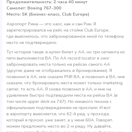
Продолжительность: 2 часа 40 минут
Самолет: Boeing 767-300
Место: 5K (Бизнес-класс, Club Europe)
Аэропорт Рима — это хаос, как и сам Рим. Я
зарегистрировался на рейс на стойке Сlub Europe,
где выяснилось, что забронированное мной по телефону
место не подтверждено.
Тут история такая: я купил билет у АА, но три сегмента из
пяти выполняются ВА. По AA record locator я смог
забронировать места только на рейсах самого АА
(другие даже не отображались в бронировании). Я
позвонил в АА, мне сказали PNR ВA, я позвонил в ВА, мне
сказали, что бронировать места может только marketing
carrier, то есть АА. Я снова позвонил в АА, и мне на
удивление быстро подтвердили места на рейсы ВА (в
том числе upper deck на 747). Но никакого письма с
официальным подтверждением не прислали. И вот
в аэропорту выясняется, что 62-й ряд, у прохода,
который я просил, уже занят, а у меня 60А. Говорят,
можем предложить место во 2-м ряду. Ну давайте,