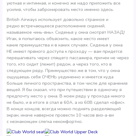
уютная и интимная, и конечно же надо приложить все
усилия, чтобы забронировать место именно здесь.
British Airways использует довольно странное и
редко встречающееся расположение сидений,
называемое «инь-янь». Сиденья у окна смотрят НАЗАД!
Итак, я попытаюсь объяснить, какое место имеет
какие преимущества и в каких случаях. Сиденья у окна
НЕ имеют прямого доступа к проходу — вам придется
перешагивать через спящего пассажира, причем не через
того, кто сидит (лежит) рядом, а через того, кто в
следующем ряду. Преимущество же в том, что у окна
ощущаешь себя ОЧЕНЬ уединенно и имеется куда
больше личного пространства, в том числе для хранения
вещей. Я бы сказал, что при путешествии в одиночку я
предпочту место у окна. В моем ряду у прохода никого
не было, и в итоге я спал в 60А, а из 60В сделал «офис».
В конце концов, всегда можно поднять разделяющий
экран, иначе наверное провести 10 часов виз-а-ви
с незнакомцем слегка некомфортно.