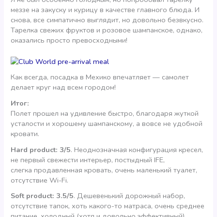
меззе на закуску и курицу в качестве главного блюда. И
снова, все симпатично выглядит, но довольно безвкусно.
Тарелка свежих фруктов и розовое шампанское, однако,
оказались просто превосходными!
Как всегда, посадка в Мехико впечатляет — самолет
делает круг над всем городом!
Итог:
Полет прошел на удивление быстро, благодаря жуткой
усталости и хорошему шампанскому, а вовсе не удобной
кровати.
Hard
product
: 3/5
. Неоднозначная конфигурация кресел,
не первый свежести интерьер, постыдный IFE,
слегка продавленная кровать, очень маленький туалет,
отсутствие Wi-Fi.
Soft
product
: 3.5/5
. Дешевенький дорожный набор,
отсутствие тапок, хоть какого-то матраса, очень среднее
питание, холодный (хотя и довольно эффективный)