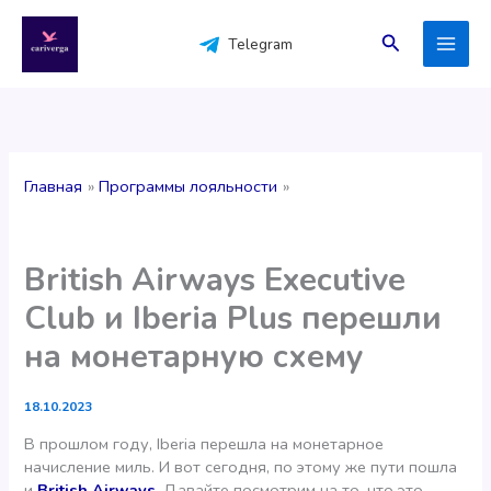
Перейти
к
Поиск
Telegram
содержимому
Главная
Программы лояльности
British Airways Executive
Club и Iberia Plus перешли
на монетарную схему
18.10.2023
В прошлом году, Iberia перешла на монетарное
начисление миль. И вот сегодня, по этому же пути пошла
и
British Airways
. Давайте посмотрим на то, что это