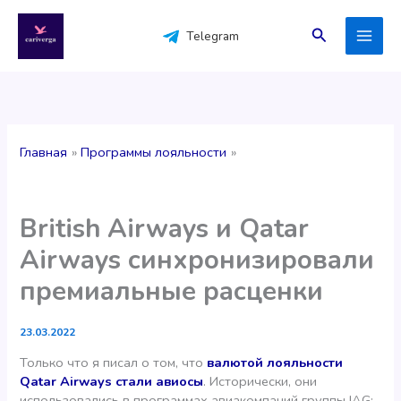
Перейти
к
Поиск
Telegram
содержимому
Главная
Программы лояльности
British Airways и Qatar
Airways синхронизировали
премиальные расценки
23.03.2022
Только что я писал о том, что
валютой лояльности
Qatar Airways стали авиосы
. Исторически, они
использовались в программах авиакомпаний группы IAG: