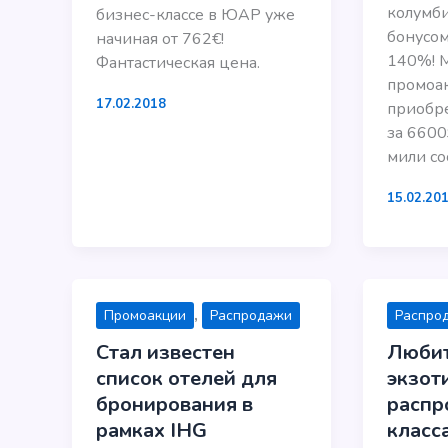
колумби
бизнес-классе в ЮАР уже
бонусо
начиная от 762€!
140%! 
Фантастическая цена.
промоа
17.02.2018
приобре
за 6600
мили со
15.02.20
,
Промоакции
Распродажи
Распро
Стал известен
Люби
список отелей для
экзот
бронирования в
распр
рамках IHG
класса