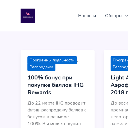
Перейти
к
Новости
Обзоры
содержимому
,
Программы лояльности
Програ
Распродажи
Распро
100% бонус при
Light 
покупке баллов IHG
Аэроф
Rewards
2018 г
До 22 марта IHG проводит
До воск
флэш-распродажу баллов с
премиа
бонусом в размере
некото
100%. Вы можете купить
за мил