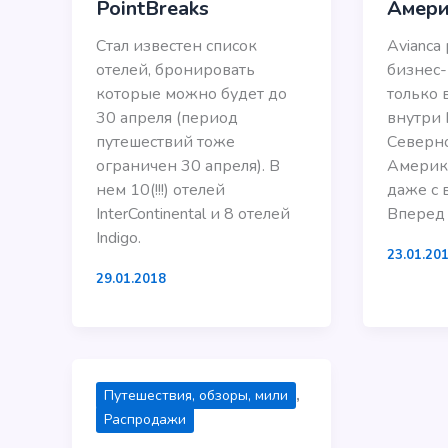
PointBreaks
Амери
Cтал известен список
Avianca
отелей, бронировать
бизнес-к
которые можно будет до
только 
30 апреля (период
внутри 
путешествий тоже
Северн
ограничен 30 апреля). В
Америк
нем 10(!!!) отелей
даже с 
InterContinental и 8 отелей
Вперед 
Indigo.
23.01.20
29.01.2018
,
Путешествия, обзоры, мили
Распродажи