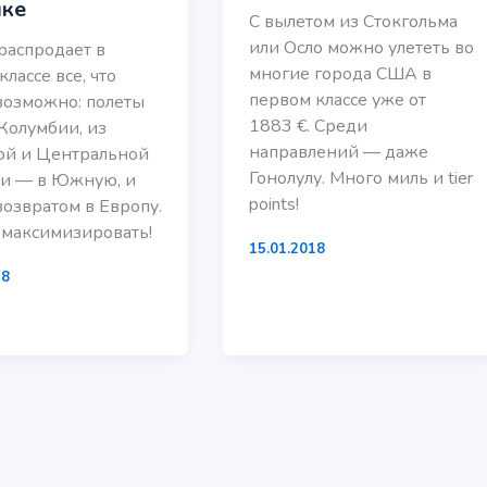
ке
С вылетом из Стокгольма
или Осло можно улететь во
 распродает в
многие города США в
лассе все, что
первом классе уже от
возможно: полеты
1883 €. Среди
Колумбии, из
направлений — даже
ой и Центральной
Гонолулу. Много миль и tier
и — в Южную, и
points!
возвратом в Европу.
максимизировать!
15.01.2018
18