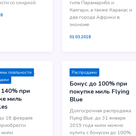
сти со скидкой.
типа Парамарибо и
Калгари, а также Каракас и
18
два города Африки в
экономе.
01.03.2018
,
ммы лояльности
Распродажи
дажи
Бонус до 100% при
 140% при
покупке миль Flying
ке миль
Blue
les
Долгосрочная распродажа
до 18 февраля
Flying Blue: до 31 января
приобрести
2019 года мили можно
 мили
купить с бонусом до 100%.