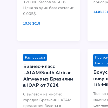
120000 баллов за 600$.
приобре
Цена за один балл составит
14.03.20
0,005$.
19.03.2018
Распродажи
Програ
Распро
Бизнес-класс
Бонус
LATAM/South African
покуп
Airways из Бразилии
LifeMi
в ЮАР от 762€
Только 
С вылетом из многих
можно 
городов Бразилии LATAM
ценные
предлагает билеты в