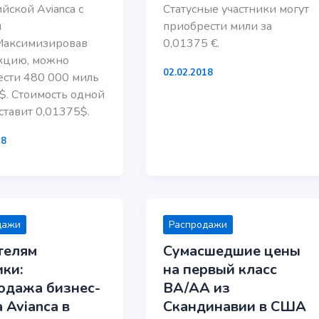
йской Avianca с
Статусные участники могут
м
приобрести мили за
Максимизировав
0,01375 €.
кцию, можно
02.02.2018
сти 480 000 миль
$. Стоимость одной
ставит 0,01375$.
18
дажи
Распродажи
телям
Сумасшедшие цены
ики:
на первый класс
одажа бизнес-
BA/AA из
 Avianca в
Скандинавии в США