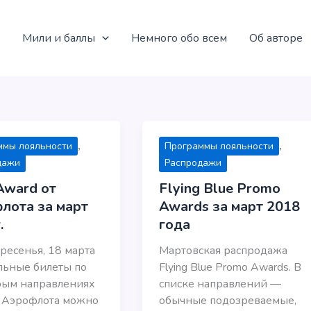
Мили и баллы
Немного обо всем
Об авторе
,
,
ммы лояльности
Программы лояльности
дажи
Распродажи
Award от
Flying Blue Promo
лота за март
Awards за март 2018
.
года
ресенья, 18 марта
Мартовская распродажа
льные билеты по
Flying Blue Promo Awards. В
рым направлениях
списке направлений —
и Аэрофлота можно
обычные подозреваемые,