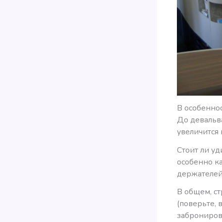
В особенно
До девальва
увеличится 
Стоит ли уд
особенно ка
держателей
В общем, ст
(поверьте, 
забронирова