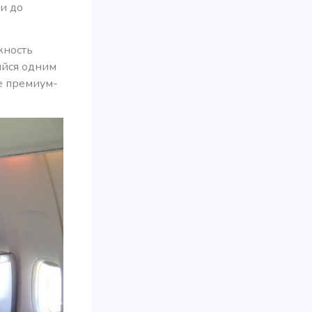
ти до
жность
ийся одним
е премиум-