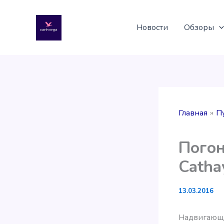
Перейти
к
Новости
Обзоры
содержимому
Главная
П
Погон
Cathay
13.03.2016
Надвигающа