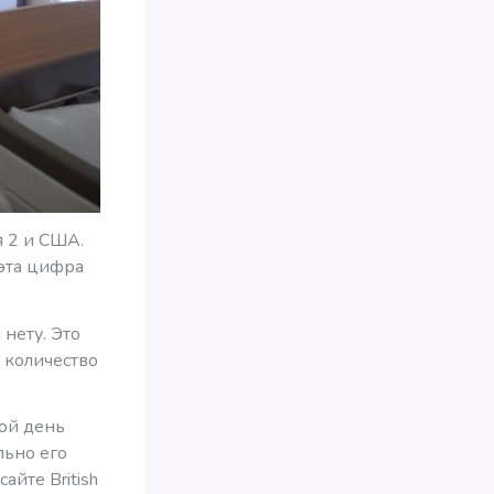
я 2 и США.
 эта цифра
 нету. Это
 количество
бой день
льно его
айте British