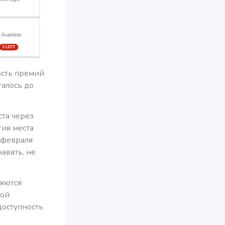
ость премий
талось до
ста через
ия места
 февраля
авать, не
ляются
пой
доступность