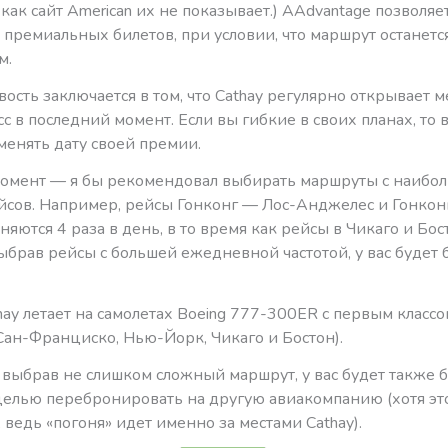
к как сайт American их не показывает.) AAdvantage позволяе
 премиальных билетов, при условии, что маршрут останетс
м.
ость заключается в том, что Cathay регулярно открывает м
с в последний момент. Если вы гибкие в своих планах, то 
менять дату своей премии.
омент — я бы рекомендовал выбирать маршруты с наибо
ейсов. Например, рейсы Гонконг — Лос-Анджелес и Гонко
яются 4 раза в день, в то время как рейсы в Чикаго и Бос
ыбрав рейсы с большей ежедневной частотой, у вас будет
ay летает на самолетах Boeing 777-300ER с первым классо
Сан-Франциско, Нью-Йорк, Чикаго и Бостон).
 выбрав не слишком сложный маршрут, у вас будет также 
 целью перебронировать на другую авиакомпанию (хотя эт
 ведь «погоня» идет именно за местами Cathay).