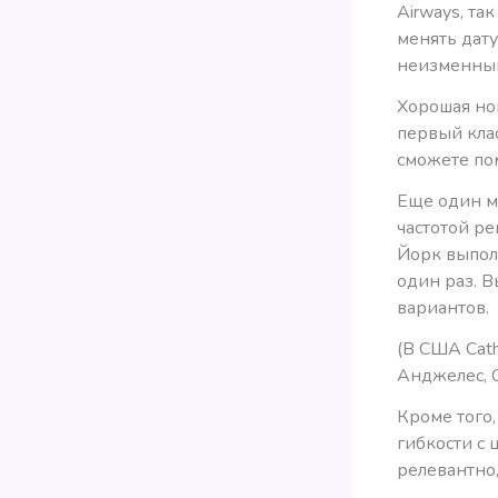
Airways, та
менять дату
неизменны
Хорошая нов
первый клас
сможете по
Еще один м
частотой р
Йорк выполн
один раз. В
вариантов.
(В США Cath
Анджелес, 
Кроме того,
гибкости с
релевантно,