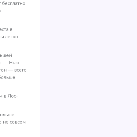
т бесплатно
я
еста в
вы легко
льшей
нг — Нью-
тон — всего
 больше
м в Лос-
больше
о не совсем