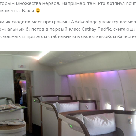
торым множества нервов. Например, тем, кто дотянул поч
 момента. Как я
амых сладких мест программы AAdvantage является возмо
миальных билетов в первый класс Cathay Pacific, считающ
оскошных и при этом стабильным в своем высоком качеств