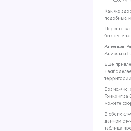
CX674 T
Как же здо
подобные ма
Первого кла
бизнес-клас
American A
Авивом и Г
Еще привл
Pacific дел
территори
Возможно, 
Гонконг за 
можете соор
В обоих слу
данном случ
таблица пр