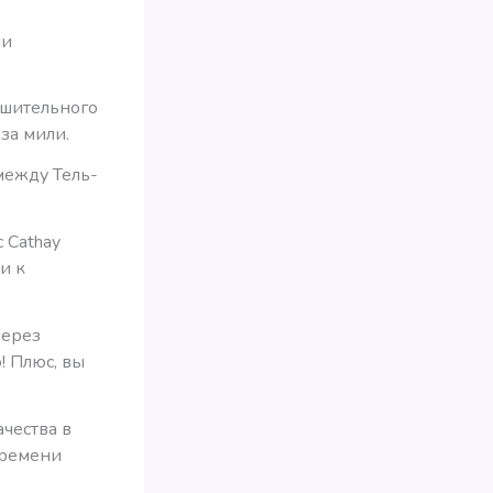
ми
нушительного
за мили.
между Тель-
с Cathay
и к
через
! Плюс, вы
чества в
времени