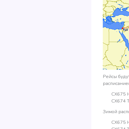
Рейсы буду
расписание
CX675 H
CX674 T
Зимой расп
CX675 H