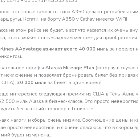
LV12:45 – 05:15+1HKG 359 x135
рово, что новые самолеты типа А350 делают рентабельны
ршруты. Кстати, на борту А350 у Cathay имеется WiFi!
сса на этом рейсе не будет, а вот что касается их очень в
са, то это может стать «сладким местом» для приобретения 
irlines AAdvatage взимает всего 40 000 миль
за перелет 
онконгом.
екательнее тарифы
Alaska Mileage Plan
(которая в случае 
ает исключение и позволяет бронировать билет без привязк
и США):
30 000 миль
за билет в один конец!
еще интереснее следующая премия: из США в Тель-Авив 
62 500 миль Alaska в бизнес-классе. Это просто невероятно
удить бесплатный стоповер в Гонконге.
чаях налоги и сборы очень низкие. Соотношение цены и ка
ае просто невероятное, и я очень опасаюсь, что в скором 
емий будет изменена…