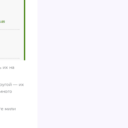
 их на
другой — их
емного
те мили