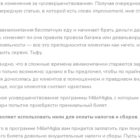
ов изменения за «усовершенствования». Получая очередно
чередную статью, в которой есть слово
improvement
, мне с
авиакомпания бесплатную еду и начинает брать деньги да
, изменяет ли она правила провоза багажа или девальвир
лояльности — все это преподносится клиентам как нечто,
ить сервис. Тьфу.
видно, что в сложные времена авиакомпании стараются за
м только возможно; однако я бы предпочел, чтобы по край
 доносилась до клиентов в полноценном и правдивом ви
ще, когда клиентов считают идиотами.
ое усовершенствование программы MilleMiglia, с которым 
 при попытке приобрести премиальный билет.
зволяет использовать мили для оплаты налогов и сборов.
о в программе MilleMiglia вам придется заплатить при пок
го билета довольно внушительные налоги и сборы. Пусть 