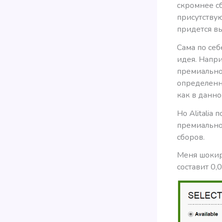
скромнее сб
присутству
придется в
Сама по се
идея. Напри
премиальног
определенн
как в данно
Но Alitalia
премиальног
сборов.
Меня шокир
составит 0,