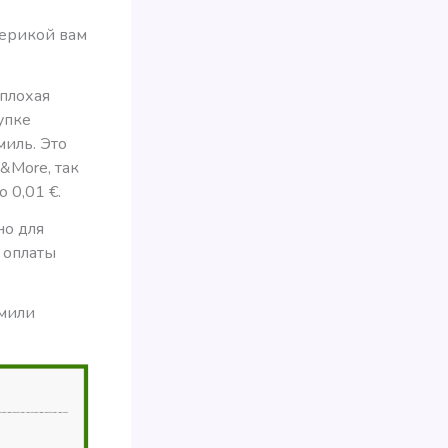
мерикой вам
еплохая
упке
миль. Это
&More, так
 0,01 €.
но для
 оплаты
 мили