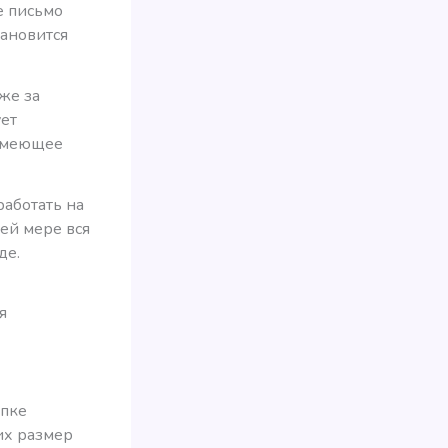
е письмо
тановится
же за
ует
 имеющее
работать на
ней мере вся
де.
я
упке
их размер