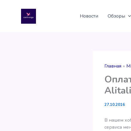
Перейти
к
Новости
Обзоры
содержимому
Главная
М
Оплат
Alita
27.10.2016
В нашем хо
сервиса ме