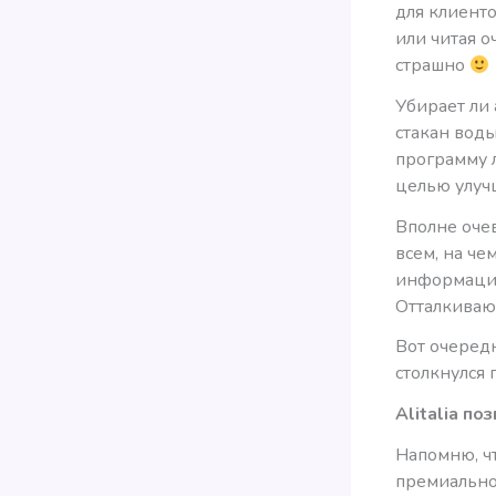
для клиент
или читая о
страшно
Убирает ли 
стакан воды
программу 
целью улучш
Вполне оче
всем, на че
информация
Отталкиваю
Вот очередн
столкнулся
Alitalia по
Напомню, чт
премиально