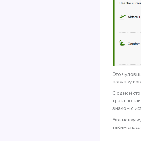
Это чудови
покупку ка
С одной сто
трата по та
знаком с и
Эта новая «
таким спосо