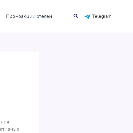
Поиск
Промоакции отелей
Telegram
ания
гативные