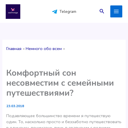
Перейти
к
Поиск
Telegram
содержимому
Главная
Немного обо всем
Комфортный сон
несовместим с семейными
путешествиями?
23.03.2018
Подавляющее большинство времени я путешествую
один. То, насколько просто и беззаботно путешествовать
в одиночку, понимаешь лишь в сравнении с редкими