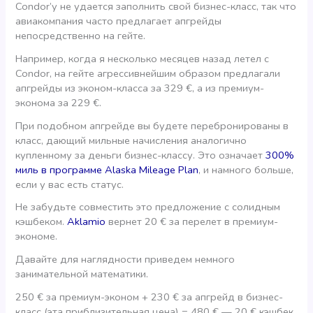
Condor’у не удается заполнить свой бизнес-класс, так что
авиакомпания часто предлагает апгрейды
непосредственно на гейте.
Например, когда я несколько месяцев назад летел с
Condor, на гейте агрессивнейшим образом предлагали
апгрейды из эконом-класса за 329 €, а из премиум-
эконома за 229 €.
При подобном апгрейде вы будете перебронированы в
класс, дающий мильные начисления аналогично
купленному за деньги бизнес-классу. Это означает
300%
миль в программе Alaska Mileage Plan
, и намного больше,
если у вас есть статус.
Не забудьте совместить это предложение с солидным
кэшбеком.
Aklamio
вернет 20 € за перелет в премиум-
экономе.
Давайте для наглядности приведем немного
занимательной математики.
250 € за премиум-эконом + 230 € за апгрейд в бизнес-
класс (эта приблизительная цена) = 480 € — 20 € кэшбек