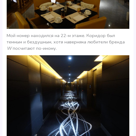
Мой номер находился на 22-м этаже. Коридор был
темным и бездушным, хотя наверняка любители бренда
W
посчитают по-иному.