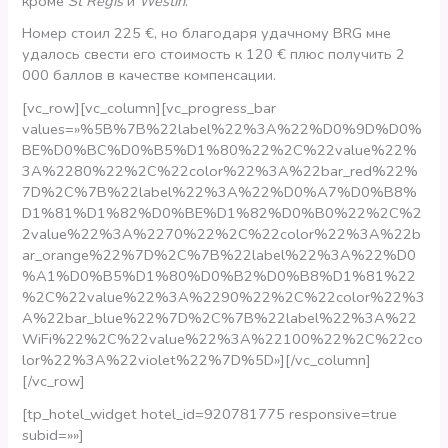
кроме
St Regis
и
Westin
.
Номер стоил 225 €, но благодаря удачному BRG мне
удалось свести его стоимость к 120 € плюс получить 2
000 баллов в качестве компенсации.
[vc_row][vc_column][vc_progress_bar
values=»%5B%7B%22label%22%3A%22%D0%9D%D0%
BE%D0%BC%D0%B5%D1%80%22%2C%22value%22%
3A%2280%22%2C%22color%22%3A%22bar_red%22%
7D%2C%7B%22label%22%3A%22%D0%A7%D0%B8%
D1%81%D1%82%D0%BE%D1%82%D0%B0%22%2C%2
2value%22%3A%2270%22%2C%22color%22%3A%22b
ar_orange%22%7D%2C%7B%22label%22%3A%22%D0
%A1%D0%B5%D1%80%D0%B2%D0%B8%D1%81%22
%2C%22value%22%3A%2290%22%2C%22color%22%3
A%22bar_blue%22%7D%2C%7B%22label%22%3A%22
WiFi%22%2C%22value%22%3A%22100%22%2C%22co
lor%22%3A%22violet%22%7D%5D»][/vc_column]
[/vc_row]
[tp_hotel_widget hotel_id=920781775 responsive=true
subid=»»]