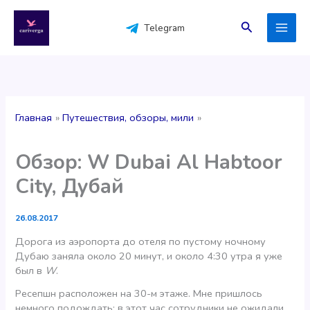
Перейти
к
Поиск
Telegram
содержимому
Главная
Путешествия, обзоры, мили
Обзор: W Dubai Al Habtoor
City, Дубай
26.08.2017
Дорога из аэропорта до отеля по пустому ночному
Дубаю заняла около 20 минут, и около 4:30 утра я уже
был в
W
.
Ресепшн расположен на 30-м этаже. Мне пришлось
немного подождать; в этот час сотрудники не ожидали