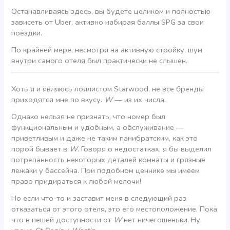
Останавливаясь здесь, вы будете целиком и полностью
зависеть от Uber, активно набирая баллы SPG за свои
поездки.
По крайней мере, несмотря на активную стройку, шум
внутри самого отеля был практически не слышен.
Хоть я и являюсь лоялистом Starwood, не все бренды
приходятся мне по вкусу.
W
— из их числа.
Однако нельзя не признать, что номер был
функциональным и удобным, а обслуживание —
приветливым и даже не таким панибратским, как это
порой бывает в
W
. Говоря о недостатках, я бы выделил
потрепанность некоторых деталей комнаты и грязные
лежаки у бассейна. При подобном ценнике мы имеем
право придираться к любой мелочи!
Но если что-то и заставит меня в следующий раз
отказаться от этого отеля, это его местоположение. Пока
что в пешей доступности от
W
нет ничегошеньки. Ну,