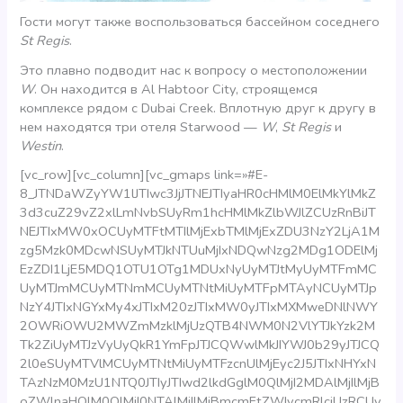
Гости могут также воспользоваться бассейном соседнего
St Regis
.
Это плавно подводит нас к вопросу о местоположении
W
. Он находится в Al Habtoor City, строящемся
комплексе рядом с Dubai Creek. Вплотную друг к другу в
нем находятся три отеля Starwood —
W
,
St Regis
и
Westin
.
[vc_row][vc_column][vc_gmaps link=»#E-
8_JTNDaWZyYW1lJTIwc3JjJTNEJTIyaHR0cHMlM0ElMkYlMkZ
3d3cuZ29vZ2xlLmNvbSUyRm1hcHMlMkZlbWJlZCUzRnBiJT
NEJTIxMW0xOCUyMTFtMTIlMjExbTMlMjExZDU3NzY2LjA1M
zg5Mzk0MDcwNSUyMTJkNTUuMjIxNDQwNzg2MDg1ODElMj
EzZDI1LjE5MDQ1OTU1OTg1MDUxNyUyMTJtMyUyMTFmMC
UyMTJmMCUyMTNmMCUyMTNtMiUyMTFpMTAyNCUyMTJp
NzY4JTIxNGYxMy4xJTIxM20zJTIxMW0yJTIxMXMweDNlNWY
2OWRiOWU2MWZmMzklMjUzQTB4NWM0N2VlYTJkYzk2M
Tk2ZiUyMTJzVyUyQkR1YmFpJTJCQWwlMkJIYWJ0b29yJTJCQ
2l0eSUyMTVlMCUyMTNtMiUyMTFzcnUlMjEyc2J5JTIxNHYxN
TAzNzM0MzU1NTQ0JTIyJTIwd2lkdGglM0QlMjI2MDAlMjIlMjB
oZWlnaHQlM0QlMjI0NTAlMjIlMjBmcmFtZWJvcmRlciUzRCUy