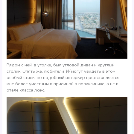
Рядом с ней, в уголке, был угловой диван и круглый
столик. Опять же, любители
W
могут увидеть в этом
особый стиль, но подобный интерьер представляется
мне более уместным в приемной в поликлинике, а не в
отеле класса люкс.