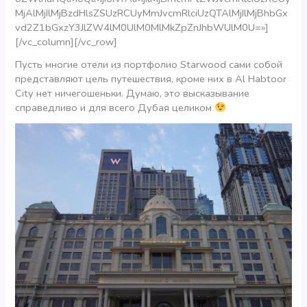
MjAlMjIlMjBzdHlsZSUzRCUyMmJvcmRlciUzQTAlMjIlMjBhbGx
vd2Z1bGxzY3JlZW4lM0UlM0MlMkZpZnJhbWUlM0U=»]
[/vc_column][/vc_row]
Пусть многие отели из портфолио Starwood сами собой
представляют цель путешествия, кроме них в Al Habtoor
City нет ничегошеньки. Думаю, это высказывание
справедливо и для всего Дубая целиком