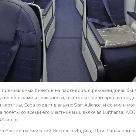
ся премиальных билетов на партнёров, я рекомендовал бы 
угие программы лояльности, в которых мили продаются де
 картины, Copa входит в альянс Star Alliance, и ее мили мо
а полёты со всеми его участниками, включая Lufthansa, AE
A и т. д.
из России на Ближний Восток, в Индию, Шри-Ланку или 