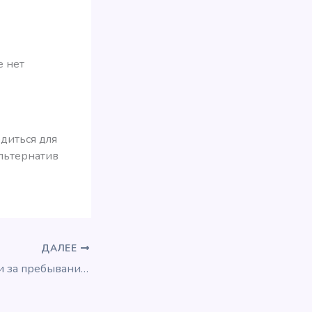
е нет
одиться для
альтернатив
ДАЛЕЕ
Как получать мили за пребывания в Airbnb