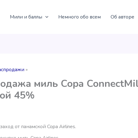
Мили и баллы
Немного обо всем
Об авторе
аспродажи
одажа миль Copa ConnectMil
кой 45%
аход от панамской Copa Airlines.
окупке миль Copa Airlines