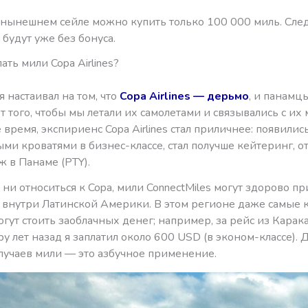
в нынешнем сейле можно купить только 100 000 миль. Сл
будут уже без бонуса.
ать мили Copa Airlines?
я настаивал на том, что
Copa Airlines — дерьмо
, и панамц
 того, чтобы мы летали их самолетами и связывались с их
 время, экспириенс Copa Airlines стал приличнее: появилис
и кроватями в бизнес-классе, стал получше кейтеринг, о
 в Панаме (PTY).
 ни относиться к Copa, мили ConnectMiles могут здорово п
в внутри Латинской Америки. В этом регионе даже самые 
гут стоить заоблачных денег; например, за рейс из Карака
у лет назад я заплатил около 600 USD (в эконом-классе). 
лучаев мили — это азбучное применение.