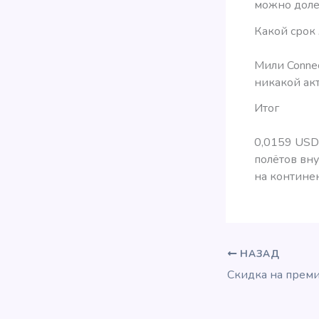
можно долет
Какой срок 
Мили Connec
никакой ак
Итог
0,0159 USD 
полётов вн
на континен
НАЗАД