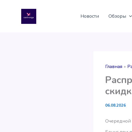
Перейти
к
Новости
Обзоры
содержимому
Главная
Р
Распр
скид
06.08.2026
Очередной з
Бонус при п