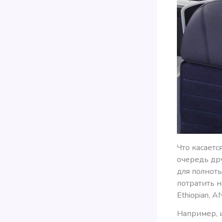
Что касает
очередь др
для полноты
потратить н
Ethiopian, AN
Например, 