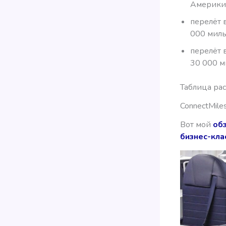
Америки 
перелёт 
000 миль
перелёт 
30 000 м
Таблица ра
ConnectMile
Вот мой
обз
бизнес-кла