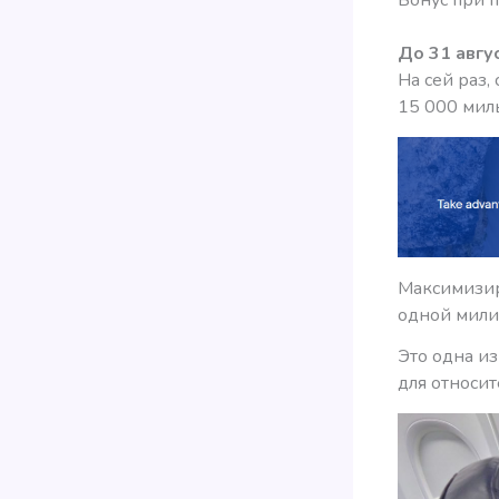
До 31 авгу
На сей раз,
15 000 миль
Максимизир
одной мили
Это одна из
для относит