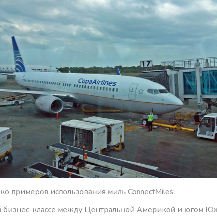
ко примеров использования миль ConnectMiles:
в бизнес-классе между Центральной Америкой и югом Ю