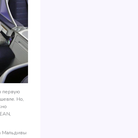
в первую
шевле. Но,
жно
GEAN,
на Мальдивы