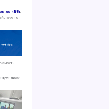
ере до 45%
.
ействует от
тоимость
ствует даже