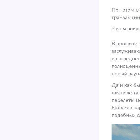
При этом, 
транзакции 
Зачем покуп
В прошлом, 
заслуживают
в последнее
полноценным
новый лаунж
Да и как бы
для полето
перелеты мо
Кюрасао пар
подобных с