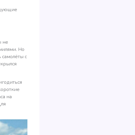
едующие
ы не
 милями. Но
ь самолёты с
ткрылся
ригодиться
короткие
са на
Для