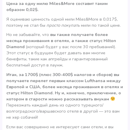
Цена за одну милю Miles&More составит таким
образом 0,02$.
Я оцениваю ценность одной мили Miles&More в 0,017$,
поэтому не стал бы
просто покупать
мили по такой цене.
Но не забывайте, что
вы также получаете более
месяца проживания в отелях, а также статус Hilton
Diamond
(который будет у вас после 30 пребываний).
Этот статус в будущем будет давать вам многие
бенефиты, такие как апгрейды и гарантированный
бесплатный доступ в лаунж.
Итак, за 1700$ (плюс 300-400$ налогов и сборов) вы
получаете перелет первым классом Lufthansa между
Европой и США, более месяца проживания в отелях и
статус Hilton Diamond. Ну и, конечно, приключение, о
котором в старости можно рассказывать внукам
Переезжать каждый день из одного турецкого/
волгоградского/варшавского отеля в другой — это вам
не хер собачий!
Если вас совершенно не интересуют сами отели, и вы