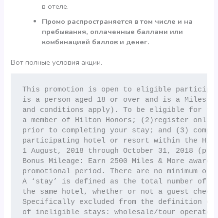
в отеле.
Промо распространяется в том числе и на
пребывания, оплаченные баллами или
комбинацией баллов и денег.
Вот полные условия акции.
This promotion is open to eligible participan
is a person aged 18 or over and is a Miles & 
and conditions apply). To be eligible for thi
a member of Hilton Honors; (2)register online
prior to completing your stay; and (3) compet
participating hotel or resort within the Hilt
1 August, 2018 through October 31, 2018 (prom
Bonus Mileage: Earn 2500 Miles & More award M
promotional period. There are no minimum or m
A ‘stay’ is defined as the total number of co
the same hotel, whether or not a guest checks
Specifically excluded from the definition of 
of ineligible stays: wholesale/tour operator 