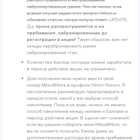
забронированные ранее. Тем не менее, я на
всякий случай задал этот вопрос Hilton и
обновлю статью, когда получу ответ.
UPDATE:
Да,
промо распространяется и на
пребывания, забронированные до
регистрации в акции!
Таким образом, вам нет
нужды перебронировать ранее
забронированные стеи.
Количество баллов, которые можно заработать
в период действия акции, не ограничено.
Для получения миль нужно ввести свой
номер Miles&More в профиле Hilton Honors. Я
настоятельно рекомендую перепроверять в
каждом отеле, какой у вас выбран способ
накопления. Пока я не знаю, можно ли менять
способ накопления между милями и баллами в
период действия акции. В одном нет сомнений:
если вы решили собирать мили Miles&More, то
вы не сможете получить баллы даже за
дополнительные расходы во время пребывания