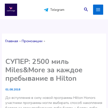
Перейти
к
Поиск
Telegram
содержимому
Главная
Промоакции
СУПЕР: 2500 миль
Miles&More за каждое
пребывание в Hilton
01.08.2018
До вступления в силу новой программы Hilton Honors
участники программы могли выбирать способ накопления
баллов за свои пребывания: либо баллы + баллы, либо