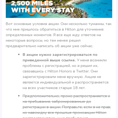
Вот основные условия акции. Они несколько туманны, так
что мне пришлось обратиться в Hilton для уточнения
определенных моментов. Я все еще жду ответов на
некоторые вопросы, но тем менее решил
предварительно написать об акции уже сейчас.
В акции нужно зарегистрироваться по
приведенной выше ссылке.
У меня возникли
проблемы с регистрацией, но я решил их,
связавшись с Hilton Honors в Twitter. Они
зарегистрировали меня вручную. Акция не
является индивидуальной и распространяется
на всех участников старше 18 лет.
Предположительно, промо распространяется и
на пребывания, забронированные до
регистрации в акции. Поправьте, если я не прав,
но навскидку все прошлые промоакции Hilton
распространялись и на пребывания,