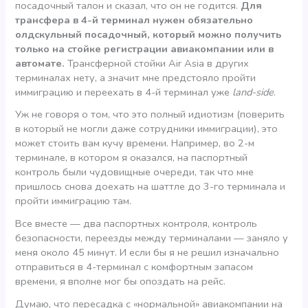
посадочный талон и сказал, что он не годится.
Для
трансфера в 4-й терминал нужен обязательно
олдскульный посадочный, который можно получить
только на стойке регистрации авиакомпании или в
автомате.
Трансферной стойки Air Asia в других
терминалах нету, а значит мне предстояло пройти
иммиграцию и переехать в 4-й терминал уже
land-side
.
Уж не говоря о том, что это полный идиотизм (поверить
в который не могли даже сотрудники иммиграции), это
может стоить вам кучу времени. Например, во 2-м
терминале, в котором я оказался, на паспортный
контроль были чудовищные очереди, так что мне
пришлось снова доехать на шаттле до 3-го терминала и
пройти иммиграцию там.
Все вместе — два паспортных контроля, контроль
безопасности, переезды между терминалами — заняло у
меня около 45 минут. И если бы я не решил изначально
отправиться в 4-терминал с комфортным запасом
времени, я вполне мог бы опоздать на рейс.
Думаю, что пересадка с «нормальной» авиакомпании на