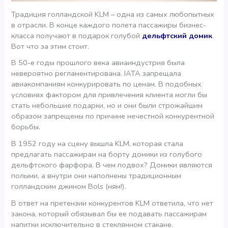
Традиция голландской KLM – одна из самых любопытных
в отрасли. В конце каждого полета пассажиры бизнес-
класса получают в подарок голубой
дельфтский домик
.
Вот что за этим стоит.
В 50-е годы прошлого века авиаиндустрия была
невероятно регламентирована. IATA запрещала
авиакомпаниям конкурировать по ценам. В подобных
условиях фактором для привлечения клиента могли бы
стать небольшие подарки, но и они были строжайшим
образом запрещены по причине нечестной конкурентной
борьбы.
В 1952 году на сцену вышла KLM, которая стала
предлагать пассажирам на борту домики из голубого
дельфтского фарфора. В чем подвох? Домики являются
полыми, а внутри они наполнены традиционным
голландским джином Bols (ням!).
В ответ на претензии конкурентов KLM ответила, что нет
закона, который обязывал бы ее подавать пассажирам
напитки исключительно в стеклянном стакане.