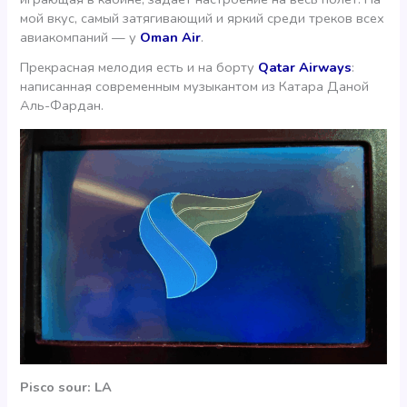
мой вкус, самый затягивающий и яркий среди треков всех
авиакомпаний — у
Oman Air
.
Прекрасная мелодия есть и на борту
Qatar Airways
:
написанная современным музыкантом из Катара Даной
Аль-Фардан.
Pisco
sour
: LA