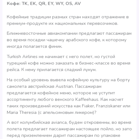
Кофе: TK, EK, QR, EY, WY, OS, AV
Кофейные традиции разных стран находят отражение в
премиум-продукте их национальных перевозчиков.
Ближневосточные авиакомпании предлагают пассажирам
во время посадки чашечку арабского кофе, к которому
иногда полагается финик.
Turkish Airlines не начинает с него полет, но густой
турецкий кофе можно заказать в бизнес-классе во время
рейса. К нему прилагается сладкий лукум.
На особый уровень вывела кофейную культуру на борту
самолета австрийская Austrian. Пассажирам
предлагается кофейное меню, которое не уступит
ассортименту любого венского Kaffeehaus. Как насчет
таких произведений искусства как Fiaker, Franziskaner или
Maria Theresia (с апельсиновым ликером)?
А вот колумбийская avianca, будем откровенны, во время
полета предлагает пассажирам настоящее пойло, но зато
перед приземлением дарит пассажирам по упаковке