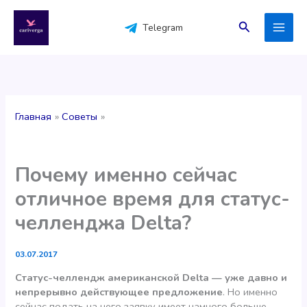
Перейти
к
Поиск
Telegram
содержимому
Главная
Советы
Почему именно сейчас
отличное время для статус-
челленджа Delta?
03.07.2017
Статус-челлендж американской Delta — уже давно и
непрерывно действующее предложение
. Но именно
сейчас подать на него заявку имеет намного больше