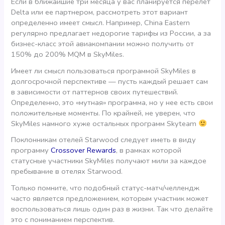
Если в ближайшие три месяца у вас планируется перелет
Delta или ее партнером, рассмотреть этот вариант
определенно имеет смысл. Например, China Eastern
регулярно предлагает недорогие тарифы из России, а за
бизнес-класс этой авиакомпании можно получить от
150% до 200% MQM в SkyMiles.
Имеет ли смысл пользоваться программой SkyMiles в
долгосрочной перспективе — пусть каждый решает сам
в зависимости от паттернов своих путешествий.
Определенно, это «мутная» программа, но у нее есть свои
положительные моменты. По крайней, не уверен, что
SkyMiles намного хуже остальных программ Skyteam
Поклонникам отелей Starwood следует иметь в виду
программу
Crossover Rewards
, в рамках которой
статусные участники SkyMiles получают мили за каждое
пребывание в отелях Starwood.
Только помните, что подобный статус-матч/челлендж
часто является предложением, которым участник может
воспользоваться лишь один раз в жизни. Так что делайте
это с пониманием перспектив.