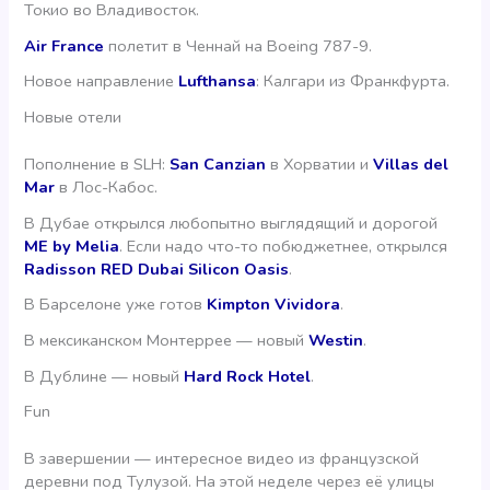
Токио во Владивосток.
Air France
полетит в Ченнай на Boeing 787-9.
Новое направление
Lufthansa
: Калгари из Франкфурта.
Новые отели
Пополнение в SLH:
San Canzian
в Хорватии и
Villas del
Mar
в Лос-Кабос.
В Дубае открылся любопытно выглядящий и дорогой
ME by Melia
. Если надо что-то побюджетнее, открылся
Radisson RED Dubai Silicon Oasis
.
В Барселоне уже готов
Kimpton Vividora
.
В мексиканском Монтеррее — новый
Westin
.
В Дублине — новый
Hard Rock Hotel
.
Fun
В завершении — интересное видео из французской
деревни под Тулузой. На этой неделе через её улицы