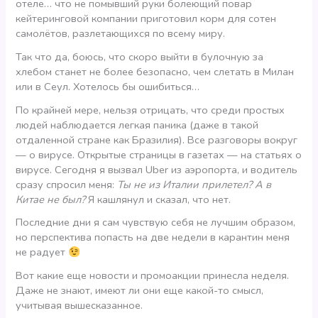
отеле… что не помывший руки болеющий повар
кейтеринговой компании приготовил корм для сотен
самолётов, разлетающихся по всему миру.
Так что да, боюсь, что скоро выйти в булочную за
хлебом станет не более безопасно, чем слетать в Милан
или в Сеул. Хотелось бы ошибиться…
По крайней мере, нельзя отрицать, что среди простых
людей наблюдается легкая паника (даже в такой
отдаленной стране как Бразилия). Все разговоры вокруг
— о вирусе. Открытые страницы в газетах — на статьях о
вирусе. Сегодня я вызвал Uber из аэропорта, и водитель
сразу спросил меня:
Ты не из Италии прилетел? А в
Китае не был?
Я кашлянул и сказал, что нет.
Последние дни я сам чувствую себя не лучшим образом,
но перспектива попасть на две недели в карантин меня
не радует
Вот какие еще новости и промоакции принесла неделя.
Даже не знают, имеют ли они еще какой-то смысл,
учитывая вышесказанное.