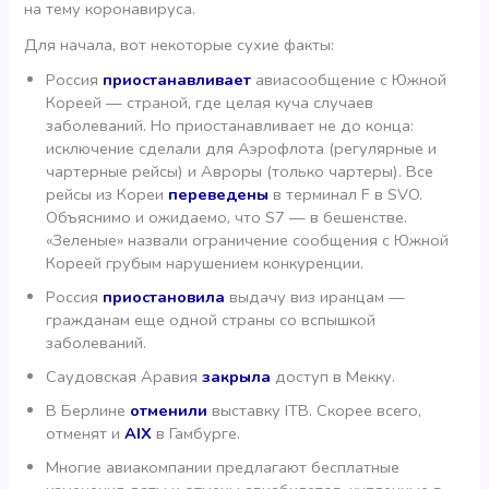
на тему коронавируса.
Для начала, вот некоторые сухие факты:
Россия
приостанавливает
авиасообщение с Южной
Кореей — страной, где целая куча случаев
заболеваний. Но приостанавливает не до конца:
исключение сделали для Аэрофлота (регулярные и
чартерные рейсы) и Авроры (только чартеры). Все
рейсы из Кореи
переведены
в терминал F в SVO.
Объяснимо и ожидаемо, что S7 — в бешенстве.
«Зеленые» назвали ограничение сообщения с Южной
Кореей грубым нарушением конкуренции.
Россия
приостановила
выдачу виз иранцам —
гражданам еще одной страны со вспышкой
заболеваний.
Саудовская Аравия
закрыла
доступ в Мекку.
В Берлине
отменили
выставку ITB. Скорее всего,
отменят и
AIX
в Гамбурге.
Многие авиакомпании предлагают бесплатные