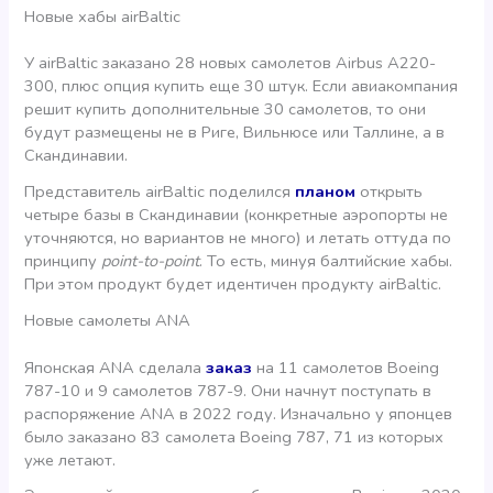
Новые хабы airBaltic
У airBaltic заказано 28 новых самолетов Airbus A220-
300, плюс опция купить еще 30 штук. Если авиакомпания
решит купить дополнительные 30 самолетов, то они
будут размещены не в Риге, Вильнюсе или Таллине, а в
Скандинавии.
Представитель airBaltic поделился
планом
открыть
четыре базы в Скандинавии (конкретные аэропорты не
уточняются, но вариантов не много) и летать оттуда по
принципу
point-to-point
. То есть, минуя балтийские хабы.
При этом продукт будет идентичен продукту airBaltic.
Новые самолеты ANA
Японская ANA сделала
заказ
на 11 самолетов Boeing
787-10 и 9 самолетов 787-9. Они начнут поступать в
распоряжение ANA в 2022 году. Изначально у японцев
было заказано 83 самолета Boeing 787, 71 из которых
уже летают.