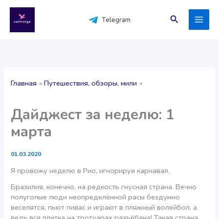
Перейти
к
Поиск
Telegram
содержимому
Главная
Путешествия, обзоры, мили
Дайджест за неделю: 1
марта
01.03.2020
Я провожу неделю в Рио, игнорируя карнавал.
Бразилия, конечно, на редкость гнусная страна. Вечно
полуголые люди неопределённой расы бездумно
веселятся, пьют пивас и играют в пляжный волейбол, а
ведь вся плитка на тротуарах разъёбана! Такая страна