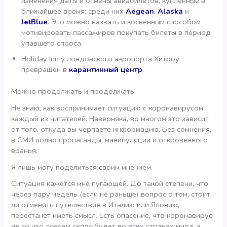
изменения даты и отмены авиабилетов, купленные в
ближайшее время: среди них
Aegean
,
Alaska
и
JetBlue
. Это можно назвать и косвенным способом
мотивировать пассажиров покупать билеты в период
упавшего спроса.
Holiday Inn у лондонского аэропорта Хитроу
превращен в
карантинный центр
.
Можно продолжать и продолжать.
Не знаю, как воспринимает ситуацию с коронавирусом
каждый из читателей. Наверняка, во многом это зависит
от того, откуда вы черпаете информацию. Без сомнения,
в СМИ полно пропаганды, манипуляции и откровенного
вранья.
Я лишь могу поделиться своим мнением.
Ситуация кажется мне пугающей. До такой степени, что
через пару недель (если не раньше) вопрос о том, стоит
ли отменять путешествие в Италию или Японию,
перестанет иметь смысл. Есть опасение, что коронавирус
не то что
совсем скоро
будет во всех странах мира, а