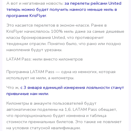
А вот и негативная новость:
за перелеты рейсами United
теперь можно будет получить намного меньше миль в
программе KrisFlyer
.
Это касается перелетов в эконом-классе. Ранее в
KrisFlyer начислялось 100% миль даже за самые дешевые
классы бронирования United, что противоречит
тенденции отрасли. Понятно было, что рано или поздно
накопления будут урезаны.
LATAM Pass: мили вместо километров
Программа LATAM Pass — одна из немногих, которая
использует не мили, а километры.
Что ж,
с 3 января единицей измерения лояльности станут
привычные нам мили
.
Километры в аккаунте пользователей будут
автоматически поделены на 1,6. LATAM Pass обещает,
что пропорционально будет изменена и таблица
стоимости премиальных билетов. Это также не повлияет
на условия статусной квалификации.