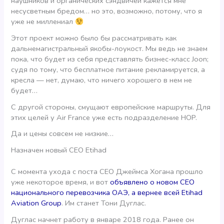
наушников и органических сэндвичей кажется мне
несусветным бредом… но это, возможно, потому, что я
уже не миллениал
Этот проект можно было бы рассматривать как
дальнемагистральный якобы-лоукост. Мы ведь не знаем
пока, что будет из себя представлять бизнес-класс Joon;
судя по тому, что бесплатное питание рекламируется, а
кресла — нет, думаю, что ничего хорошего в нем не
будет…
С другой стороны, смущают европейские маршруты. Для
этих целей у Air France уже есть подразделение HOP.
Да и цены совсем не низкие…
Назначен новый CEO Etihad
С момента ухода с поста CEO Джеймса Хогана прошло
уже некоторое время, и вот
объявлено о новом CEO
национального перевозчика ОАЭ, а вернее всей Etihad
Aviation Group
. Им станет Тони Дуглас.
Дуглас начнет работу в январе 2018 года. Ранее он