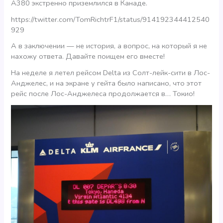
А380 экстренно приземлился в Канаде.
https://twitter.com/TomRichtrF1/status/914192344412540
929
А в заключении — не история, а вопрос, на который я не
нахожу ответа. Давайте поищем его вместе!
На неделе я летел рейсом Delta из Солт-лейк-сити в Лос-
Анджелес, и на экране у гейта было написано, что этот
рейс после Лос-Анджелеса продолжается в… Токио!