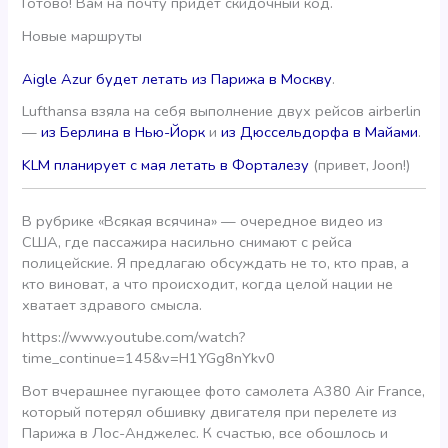
Готово! Вам на почту придет скидочный код.
Новые маршруты
Aigle Azur будет летать из Парижа в Москву
.
Lufthansa взяла на себя выполнение двух рейсов airberlin
—
из Берлина в Нью-Йорк
и
из Дюссельдорфа в Майами
.
KLM планирует с мая летать в Форталезу
(привет, Joon!)
В рубрике «Всякая всячина» — очередное видео из
США, где пассажира насильно снимают с рейса
полицейские. Я предлагаю обсуждать не то, кто прав, а
кто виноват, а что происходит, когда целой нации не
хватает здравого смысла.
https://www.youtube.com/watch?
time_continue=145&v=H1YGg8nYkv0
Вот вчерашнее пугающее фото самолета A380 Air France,
который потерял обшивку двигателя при перелете из
Парижа в Лос-Анджелес. К счастью, все обошлось и