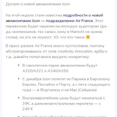
Детали о новой авиакомпании Joon
На этой неделе стали известны
подробности о новой
авиакомпании Joon — подразделении Air France
. Этот
перевозчик будет нацелен на молодую аудиторию (да-
да, миллениалов, тех самых, кому в Marriott не нужны
столы), но это не лоукост. ХЗ, что это такое
В пресс-релизе Air France много пустословия, поэтому
абстрагировавшись от слов
creativity, innovation, agility
и
т.д., давайте попытаемся выудить конкретику:
В самолетном парке авиакомпании будут
A320/A321 и A340/A350
С декабря Joon полетит из Парижа в Барселону,
Берлин, Лиссабон и Порту, а с лета следующего
года — в Форталезу и на Маэ (Сейшелы)
Внутриевропейские цены будут начинаться с
39€, а дальнемагистральные перелеты — с
249 €
У Joon будет кабина бизнес-класса, но о каких