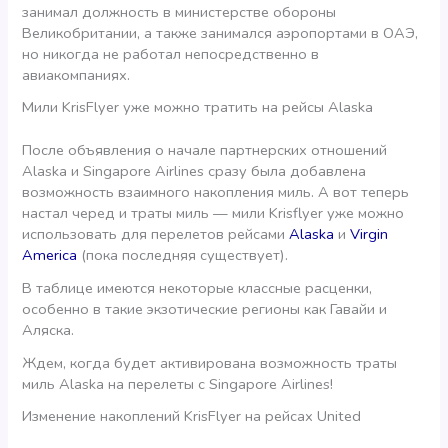
занимал должность в министерстве обороны
Великобритании, а также занимался аэропортами в ОАЭ,
но никогда не работал непосредственно в
авиакомпаниях.
Мили KrisFlyer уже можно тратить на рейсы Alaska
После объявления о начале партнерских отношений
Alaska и Singapore Airlines сразу была добавлена
возможность взаимного накопления миль. А вот теперь
настал черед и траты миль — мили Krisflyer уже можно
использовать для перелетов рейсами
Alaska
и
Virgin
America
(пока последняя существует).
В таблице имеются некоторые классные расценки,
особенно в такие экзотические регионы как Гавайи и
Аляска.
Ждем, когда будет активирована возможность траты
миль Alaska на перелеты с Singapore Airlines!
Изменение накоплений KrisFlyer на рейсах United