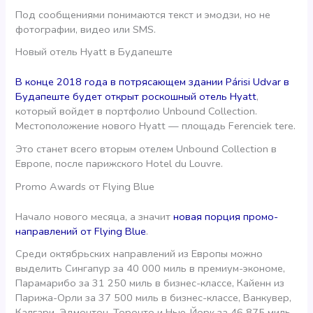
Под сообщениями понимаются текст и эмодзи, но не
фотографии, видео или SMS.
Новый отель Hyatt в Будапеште
В конце 2018 года в потрясающем здании Párisi Udvar в
Будапеште будет открыт роскошный отель Hyatt
,
который войдет в портфолио Unbound Collection.
Местоположение нового Hyatt — площадь Ferenciek tere.
Это станет всего вторым отелем Unbound Collection в
Европе, после парижского Hotel du Louvre.
Promo Awards от Flying Blue
Начало нового месяца, а значит
новая порция промо-
направлений от Flying Blue
.
Среди октябрьских направлений из Европы можно
выделить Сингапур за 40 000 миль в премиум-экономе,
Парамарибо за 31 250 миль в бизнес-классе, Кайенн из
Парижа-Орли за 37 500 миль в бизнес-классе, Ванкувер,
Калгари, Эдмонтон, Торонто и Нью-Йорк за 46 875 миль