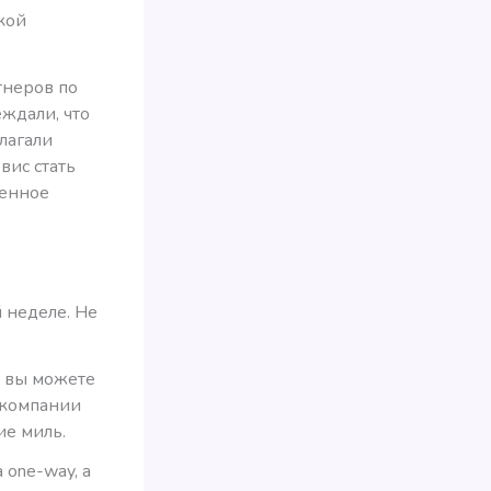
акой
тнеров по
ждали, что
длагали
вис стать
щенное
 неделе. Не
Р вы можете
иакомпании
ие миль.
 one-way, а