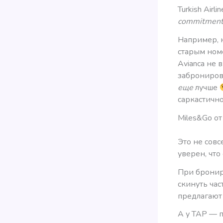
Turkish Airl
commitmen
Например, 
старым ном
Avianca не 
забронирова
еще
лучше
саркастично
Miles&Go от
Это не совс
уверен, что
При бронир
скинуть час
предлагают
А у ТАР — п