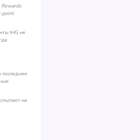
HG Rewards
0-point
енты IHG не
гда
в последнее
ьные
испытают на