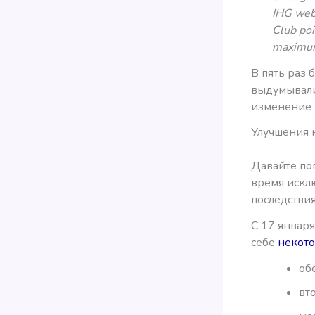
IHG webs
Club poi
maximu
В пять раз 
выдумывали
изменение 
Улучшения к
Давайте пог
время искл
последствия
С 17 январ
себе
некот
об
вт