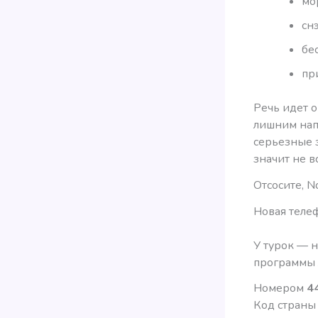
мо
сн
бе
пр
Речь идет о
лишним нап
серьезные з
значит не в
Отсосите, N
Новая телеф
У турок — 
программы 
Номером
4
Код страны