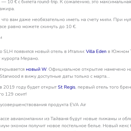
 — 10 € с билета round-trip. К сожалению, это максимальна
сажира.
что вам даже необязательно иметь на счету мили. При ну
все равно можете скинуть до 10 €.
и
о SLH появился новый отель в Италии:
Villa Eden
в Южном Т
т курорта Мерано.
ткрывается
новый W
. Официальное открытие намечено на
 Starwood я вижу доступные даты только с марта…
в 2019 году будет открыт
St Regis
, первый отель того брен
го 129 сюит!
усовершенствования продукта EVA Air
лассе авиакомпании из Тайваня будут новые пижамы и обл
иум-эконом получит новое постельное белье. Новый кекс 