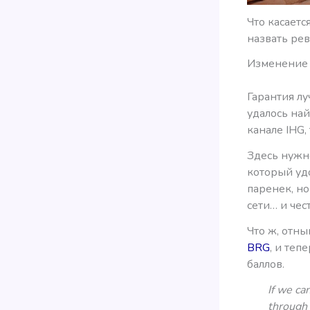
Что касаетс
назвать ре
Изменение B
Гарантия л
удалось най
канале IHG,
Здесь нужно
который уд
паренек, но
сети… и чес
Что ж, отн
BRG
, и теп
баллов.
If we ca
through 