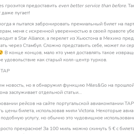
ines грозится предоставить
even better service than before
. Т
t
даже пугает!
когда я пытался забронировать премиальный билет на пар
ерам, меня с искренной уверенностью в своей правоте убе
входит в Star Alliance, а перелет из Хьюстона в Мехико пре
ть через Стамбул. Сложно представить себе, может ли сер
В конце концов, мало кто умел доставлять такое извра
е удовольствие как старый колл-центр турков.
 TAP
ем новость, но я обнаружил функцию Miles&Go на прошлой
 она заслуживает отдельной статьи…
овании рейсов на сайте португальской авиакомпании ТА
ть цены билета, использовав мили Victoria. Некоторые ав
 подобную услугу, но обычно это чудовищное использован
росто прекрасное! За 100 миль можно скинуть 5 € с билета