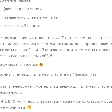
роженое Magnum
эк (шоколад или чипсы)
сплатные алкогольные напитки
иветственный напиток
 многомиллионых инвестициях. То, что может показаться 
итком или лишним десертом, на самом деле представляет 
атраты для глобальной авиакомпании. И если она готова и
се так плохо в нашем хобби!
orwegian и WOW Air!
онная линия для элитных участников Miles&Smiles
новый телефонный номер специально для элитных участни
лояльности.
44 1 849
могут воспользоваться пассажиры со статусом Elite и
 не уточняется