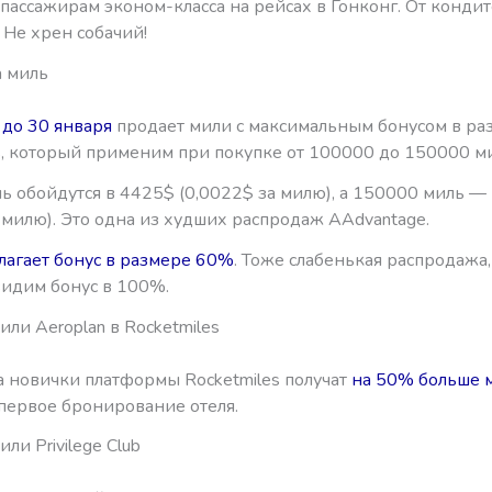
пассажирам эконом-класса на рейсах в Гонконг. От конди
и. Не хрен собачий!
 миль
 до 30 января
продает мили с максимальным бонусом в ра
, который применим при покупке от 100000 до 150000 ми
ь обойдутся в 4425$ (0,0022$ за милю), а 150000 миль —
 милю). Это одна из худших распродаж AAdvantage.
лагает бонус в размере 60%
. Тоже слабенькая распродажа
видим бонус в 100%.
ли Aeroplan в Rocketmiles
а новички платформы Rocketmiles получат
на 50% больше 
первое бронирование отеля.
ли Privilege Club