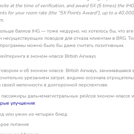
ite at the time of verification, and award 5X (5 times) the I
nts for your room rate (the “5X Points Award”), up to a 40,00
m.
больше баллов IHG — тоже недурно, но хотелось бы, что аг
 несуществующих поводов для отказа клиентам в BRG. То
программы можно было бы даже считать позитивным.
ейтеринга в эконом-классе British Airways
оворим и об эконом-классе. British Airways, занимавшаяся 
ючительно урезанием затрат, видимо осознала отрицател
 своей мелочности в долгорочной перспективе.
я пассажиры дальнемагистральных рейсов эконом-классе 
орые улучшения
:
ед или ужин из четырех блюд
орое питание