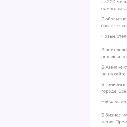
за 200 миль
одного пас
Любопытно, 
балансе вы 
Новые отел
В портфоли
недалеко о
В Аммане о
но на сайте
В Гонконге 
городе. Все
Небольшие 
В бизнес-к
меню. Прем