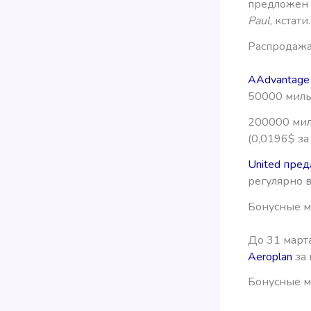
предложен 
Paul
, кстат
Распродажа
AAdvantage
50000 миль
200000 мил
(0,0196$ за
United пред
регулярно 
Бонусные ми
До 31 март
Aeroplan
за 
Бонусные ми