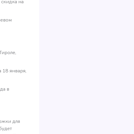
я скидка на
левом
ироле,
 18 января,
да в
ожки для
будет