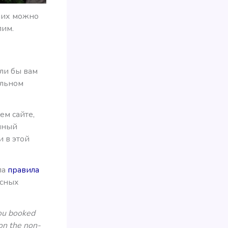
 них можно
пим.
ли бы вам
альном
ем сайте,
ошный
и в этой
ла
правила
усных
you booked
 on the non-