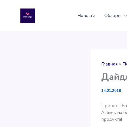
Перейти
к
Новости
Обзоры
содержимому
Главная
П
Дайдж
14.01.2018
Привет с Ба
Airlines на
продукта!