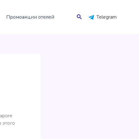
Поиск
Промоакции отелей
Telegram
apore
р этого