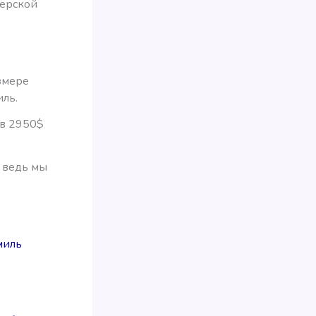
терской
змере
ль.
 в 2950$
, ведь мы
миль