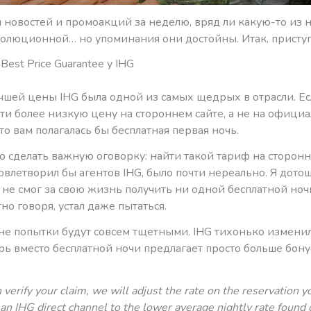
я новостей и промоакций за неделю, вряд ли какую-то из
волюционной… но упоминания они достойны. Итак, присту
est Price Guarantee у IHG
учшей цены IHG была одной из самых щедрых в отрасли. Ес
ти более низкую цену на стороннем сайте, а не на офици
 то вам полагалась бы бесплатная первая ночь.
 сделать важную оговорку: найти такой тариф на сторонн
овлетворил бы агентов IHG, было почти нереально. Я дот
 не смог за свою жизнь получить ни одной бесплатной ноч
тно говоря, устал даже пытаться.
ыне попытки будут совсем тщетными. IHG тихонько измени
ерь вместо бесплатной ночи предлагает просто больше бон
n verify your claim, we will adjust the rate on the reservation 
an IHG direct channel to the lower average nightly rate found