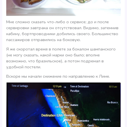
Мне сложно сказать что-либо о сервисе; до и после
сервировки завтрака он отсутствовал. Видимо, затемнив
кабину, бортпроводники добились своего. Большинство
пассажиров отправились на боковую.
Я же скоротал время в полете за бокалом шампанского
(не могу сказать, какой марки оно было; вполне
возможно, что бразильское), а потом подремал в
удобной постели.
Вскоре мы начали снижение по направлению к Лиме.