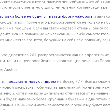
ровку пассажира в пункт назначения рейсами другой ави
 стоимость билета, но о дополнительной компенсации реч
астовки более не будут считаться форм-мажором
, и авиа
скошелиться. Причем это распространяется не только на 
 но и на прошлые. Если вы стали жертвой отмены рейса по 
дайте иск на получение компенсации — либо самостоятель
из множества агентств, берущих на себя всю волокиту за
 что директива 261 распространяется как на европейские
ии, так и на неевропейские, выполняющие рейсы из Евро
я Austrian
rian представит новую ливрею
на Boeing 777. Всегда сложн
к новой раскраске любимых авиакомпаний, но ливрея каж
атичной, хотя и не принципиально отличается от нынешне
ии будет написано более крупными буквами, а двигатели 
белыми. На нижней части самолета по-прежнему будет авс