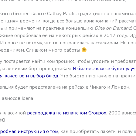
ин в бизнес-классе Cathay Pacific традиционно напоминал
денциям времени, когда все больше авиакомпаний рассма
ь и применяют на практике концепцию
Dine on Demand
, 
жиме опробовала ее на некоторых рейсах в 2017 году. Ид
И вовсе не потому, что не понравилась пассажирам. Не по
оводникам. Слишком много работы
ay постарается найти компромисс, чтобы угодить и требов
, и ленивым бортпроводникам.
В бизнес-классе будет улу
я, качество и выбор блюд
. Что бы это ни значило на практи
пция будет представлена на рейсах в Чикаго и Лондон.
авиосов Iberia
я классикой
распродажа на испанском Groupon
. 2000 авио
9€!
робная инструкция о том
, как приобретать пакеты и получ