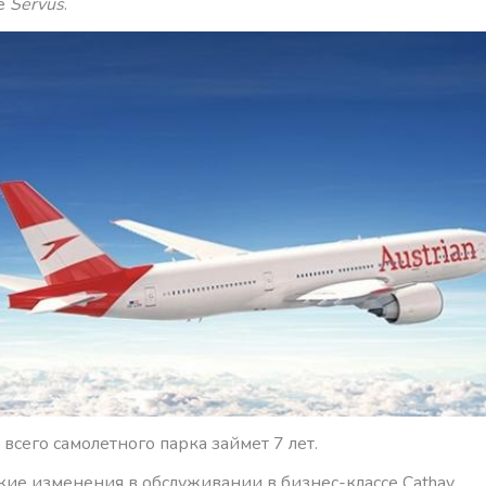
е
Servus
.
всего самолетного парка займет 7 лет.
кие изменения в обслуживании в бизнес-классе Cathay