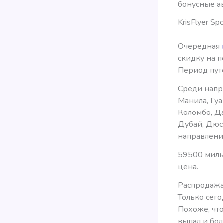
бонусные ав
KrisFlyer S
Очередная
скидку на п
Период путе
Среди напра
Манила, Гуа
Коломбо, Да
Дубай, Дюс
направления 
59500 миль
цена.
Распродажа
Только сего
Похоже, чт
выпал и бо