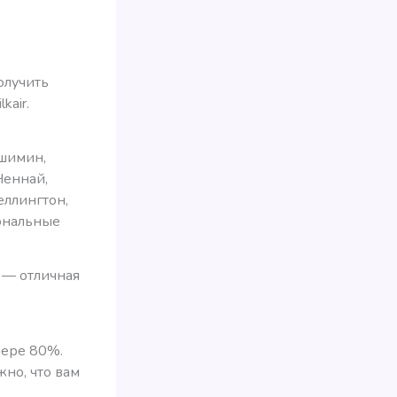
олучить
kair.
ошимин,
Ченнай,
еллингтон,
ональные
 — отличная
мере 80%.
но, что вам