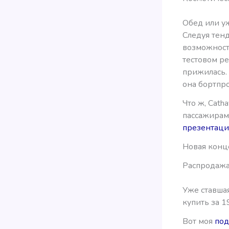
Обед или уж
Следуя тен
возможност
тестовом ре
прижилась. 
она бортпр
Что ж, Cath
пассажирам
презентаци
Новая конце
Распродажа 
Уже ставша
купить за 1
Вот моя
под