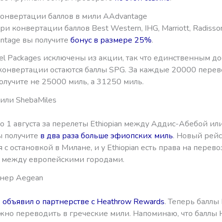
конвертации баллов в мили AAdvantage
ри конвертации баллов Best Western, IHG, Marriott, Radisso
ntage вы получите
бонус в размере 25%
.
avel Packages исключены из акции, так что единственным 
конвертации остаются баллы SPG. За каждые 20000 пере
олучите не 25000 миль, а 31250 миль.
или ShebaMiles
о 1 августа за перелеты Ethiopian между Аддис-Абебой и
 получите
в два раза больше эфиопских миль
. Новый рейс
 с остановкой в Милане, и у Ethiopian есть права на перево
 между европейскими городами.
нер Aegean
 объявил о партнерстве с Heathrow Rewards
. Теперь баллы
жно переводить в греческие мили. Напоминаю, что баллы 