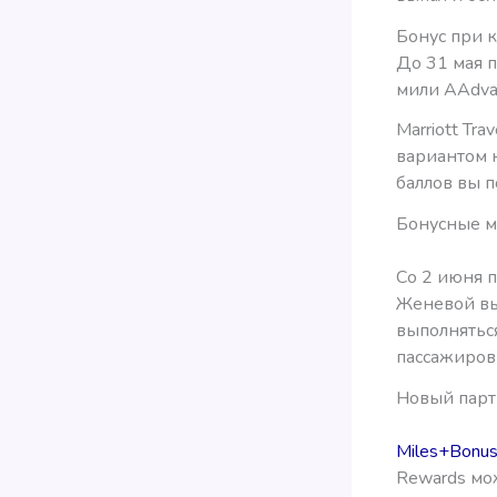
Бонус при 
До 31 мая п
мили AAdva
Marriott Tr
вариантом 
баллов вы п
Бонусные м
Со 2 июня п
Женевой вы
выполняться
пассажиров
Новый парт
Miles+Bonus
Rewards мо