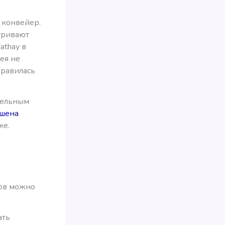
 конвейер.
тривают
Cathay в
ея не
нравилась
ательным
чшена
ке.
сов можно
ать