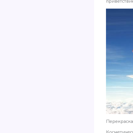
приветстви
Перекраска 
Косметичес