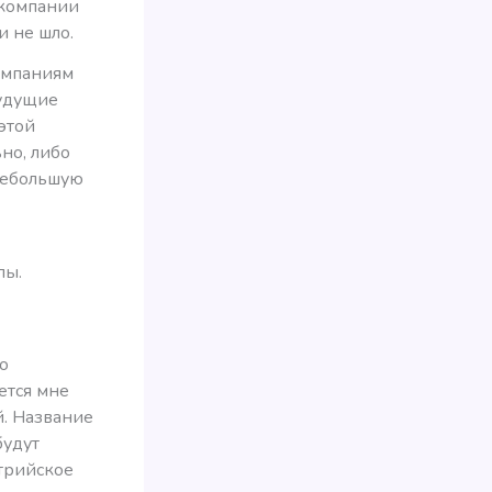
акомпании
и не шло.
компаниям
будущие
этой
но, либо
 небольшую
пы.
о
ется мне
й. Название
будут
трийское