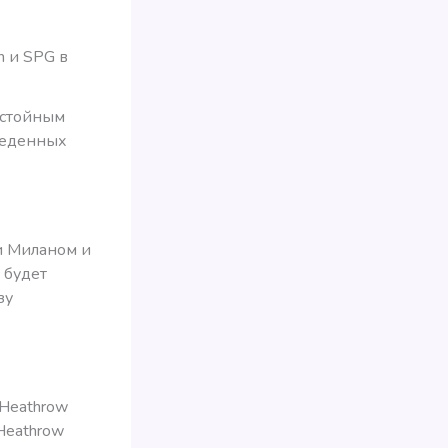
n и SPG в
достойным
веденных
ли Миланом и
 будет
зу
 Heathrow
Heathrow