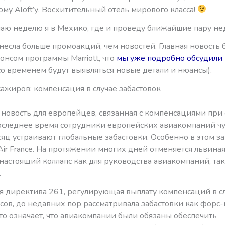
му Aloft’у. Восхитительный отель мирового класса!
шаю неделю я в Мехико, где и проведу ближайшие пару не
есла больше промоакций, чем новостей. Главная новость 
нонсом программы Marriott, что
мы уже подробно обсудили
со временем будут выявляться новые детали и нюансы).
ажиров: компенсация в случае забастовок
новость для европейцев, связанная с компенсациями при
последнее время сотрудники европейских авиакомпаний чу
яц устраивают глобальные забастовки. Особенно в этом з
 Air France. На протяжении многих дней отменяется львина
 настоящий коллапс как для руководства авиакомпаний, так
.
я директива 261, регулирующая выплату компенсаций в с
сов, до недавних пор рассматривала забастовки как фор
то означает, что авиакомпании были обязаны обеспечить