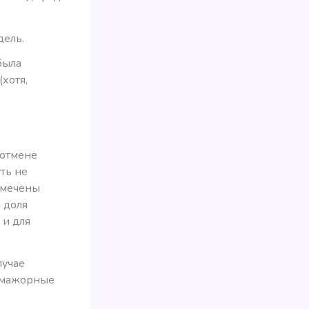
дель.
была
(хотя,
 отмене
ть не
амечены
я доля
 и для
лучае
с-мажорные