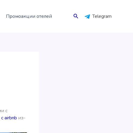
Поиск
Промоакции отелей
Telegram
ми с
с airbnb
из-