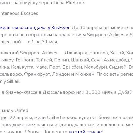
иосы за покупку через Iberia PluStore.
pontaneous Escapes
мильная распродажа у KrisFlyer
. До 30 апреля вы можете п
ерелеты по избранным направлениям Singapore Airlines и Sil
шествий — с 1 по 31 мая.
влений Singapore Airlines — Джакарта, Бангкок, Ханой, Х
нчжоу, Гонконг, Тайпей, Пекин, Шанхай, Сеул, Ахмедабад, 
кка, Калькутта, Мале, Перт, Брисбен, Мельбурн, Сидней, В
сельдорф, Франкфурт, Лондон и Мюнхен. Плюс есть реги
у Silkair.
 в бизнес-классе в Дюссельдорф или 31500 миль в Дубай
 миль United
дня, 22 апреля, мили United можно купить с бонусом в раз
о предложение является индивидуальным, и вполне возмож
лее крупный бонус. Проверьте
по этой ссылке
!