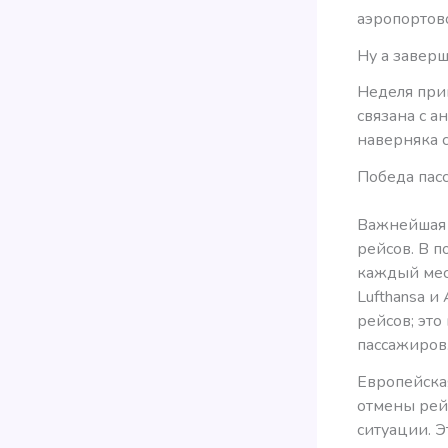
аэропортово
Ну а завер
Неделя прин
связана с а
наверняка 
Победа пасс
Важнейшая 
рейсов. В 
каждый мес
Lufthansa и
рейсов; это
пассажиров
Европейска
отмены рей
ситуации. Э