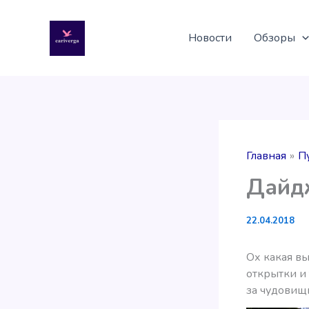
Перейти
к
Новости
Обзоры
содержимому
Главная
П
Дайдж
22.04.2018
Ох какая вы
открытки и
за чудовищ