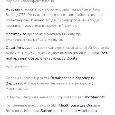
Берлин, Франкфурт и Вена.
Austrian
c июня по октябрь поставит на рейсы в Каир
Boeing 777. Речь идет всего об одном рейсе в неделю,
по четвергам. Именно тогда с комфортом мы и будем
позиционироваться в треклятый Египет.
Aeromexico
добавит в расписание еще три
еженедельных рейса в Мадрид.
Qatar Airways
поставит самолеты со знаменитой Qsuite на
рейсы в Шанхай. Рейсы будут выполняться с 15 мая.
Вот
мой краткий обзор бизнес-класса Qsuite
.
Новые отели
Совсем скоро откроется
Renaissance в аэропорту
Варшавы
. А в ноябре — Renaissance в аэропорту
Амстердама.
В Тампе, Флорида, началось строительство
JW Marriott
.
Пополнение в коллекции SLH:
Healthouse Las Dunas
в
Эстепоне, Испания,
Sukhotai
в Шанхае и
Hotel de la