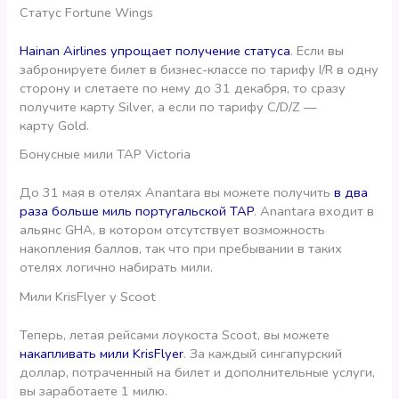
Статус Fortune Wings
Hainan Airlines упрощает получение статуса
. Если вы
забронируете билет в бизнес-классе по тарифу I/R в одну
сторону и слетаете по нему до 31 декабря, то сразу
получите карту Silver, а если по тарифу C/D/Z —
карту Gold.
Бонусные мили TAP Victoria
До 31 мая в отелях Anantara вы можете получить
в два
раза больше миль португальской TAP
. Anantara входит в
альянс GHA, в котором отсутствует возможность
накопления баллов, так что при пребывании в таких
отелях логично набирать мили.
Мили KrisFlyer у Scoot
Теперь, летая рейсами лоукоста Scoot, вы можете
накапливать мили KrisFlyer
. За каждый сингапурский
доллар, потраченный на билет и дополнительные услуги,
вы заработаете 1 милю.