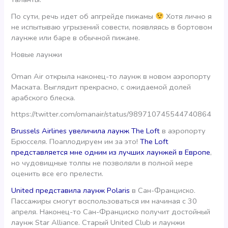
По сути, речь идет об апгрейде пижамы
Хотя лично я
не испытываю угрызений совести, появляясь в бортовом
лаунже или баре в обычной пижаме.
Новые лаунжи
Oman Air открыла наконец-то лаунж в новом аэропорту
Маската. Выглядит прекрасно, с ожидаемой долей
арабского блеска.
https://twitter.com/omanair/status/989710745544740864
Brussels Airlines увеличила лаунж The Loft
в аэропорту
Брюсселя. Поаплодируем им за это!
The Loft
представляется мне одним из лучших лаунжей в Европе
,
но чудовищные толпы не позволяли в полной мере
оценить все его прелести.
United представила лаунж Polaris
в Сан-Франциско.
Пассажиры смогут воспользоваться им начиная с 30
апреля. Наконец-то Сан-Франциско получит достойный
лаунж Star Alliance. Старый United Club и лаунжи