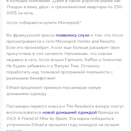
в больших компаниях. Даже в таком дорогом рынке как
Лондон я вижу двух- и трехкомнатные квартиры по 250-
300$ за ночь.
Accor собирается купить Mövenpick?
Во французской прессе
появились слухи
о том, что Accor
присматривается к сети Mövenpick Hotels and Resorts.
Если это произойдет, Accor еще больше расширит свое
присутствие в топ-сегменте. Напоминаю, что совсем
недавно в сеть Accor вошли Fairmont, Raffles и Swissotel.
Не будем забывать и о Banyan Tree. Осталось
поработать над толковой программой лояльности с
реальными бенефитами!
Etihad предложит премиум-пассажирам новую
домашнюю одежду
Пассажиры первого класса и The Residence вскоре смогут
воспользоваться
новой домашней одеждой
бренда из
ОАЭ
A Friend of Mine by Xpoze
. Эта марка победила в
устроенном Etihad в прошлом году конкурсе на лучшие
таланты.