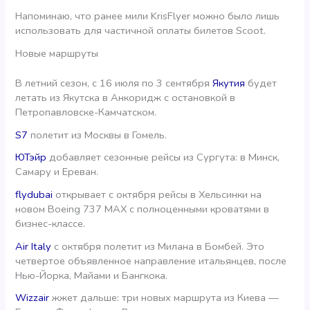
Напоминаю, что ранее мили KrisFlyer можно было лишь
использовать для частичной оплаты билетов Scoot.
Новые маршруты
В летний сезон, с 16 июля по 3 сентября
Якутия
будет
летать из Якутска в Анкоридж с остановкой в
Петропавловске-Камчатском.
S7
полетит из Москвы в Гомель.
ЮТэйр
добавляет сезонные рейсы из Сургута: в Минск,
Самару и Ереван.
flydubai
открывает с октября рейсы в Хельсинки на
новом Boeing 737 MAX с полноценными кроватями в
бизнес-классе.
Air Italy
c октября полетит из Милана в Бомбей. Это
четвертое объявленное направление итальянцев, после
Нью-Йорка, Майами и Бангкока.
Wizzair
жжет дальше: три новых маршрута из Киева —