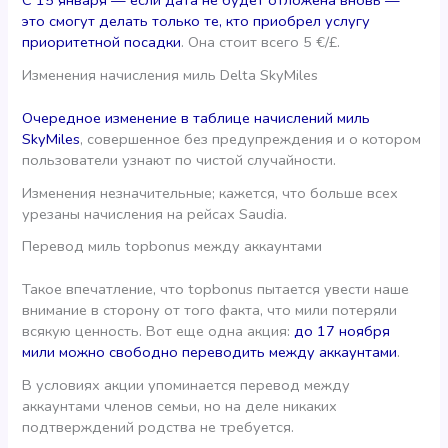
С 15 января — если дата не будет отложена вновь —
это смогут делать только те, кто приобрел услугу
приоритетной посадки
. Она стоит всего 5 €/£.
Изменения начисления миль Delta SkyMiles
Очередное изменение в таблице начислений миль
SkyMiles
, совершенное без предупреждения и о котором
пользователи узнают по чистой случайности.
Изменения незначительные; кажется, что больше всех
урезаны начисления на рейсах Saudia.
Перевод миль topbonus между аккаунтами
Такое впечатление, что tоpbonus пытается увести наше
внимание в сторону от того факта, что мили потеряли
всякую ценность. Вот еще одна акция:
до 17 ноября
мили можно свободно переводить между аккаунтами
.
В условиях акции упоминается перевод между
аккаунтами членов семьи, но на деле никаких
подтверждений родства не требуется.