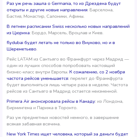
Раз уж речь зашла о Germania, то из Дрездена будут
открыты и другие новые направления
: Барселона,
Бастия, Монастир, Салоники, Афины.
В летнем расписании Swiss несколько новых направлений
из Цюриха
: Бордо, Марсель, Вроцлав и Киев.
flydubai будет летать не только во Внуково, но и в
Шереметьево
.
Рейс LATAM из Сантьяго во Франкфурт через Мадрид —
один из лучших способов попробовать настоящий
бизнес-класс внутри Европы.
К сожалению, со 2 ноября
частота рейсов уменьшается
: перелет до Франкфурта
будет выполняться лишь четыре раза в неделю. Частота
рейсов из Сантьяго в Мадрид остается неизменной.
Primera Air анонсировала рейсы в Канаду
: из Лондона,
Бирмингема и Парижа в Торонто.
Раз уж предметных новостей немного, в завершение
всякая забавная всячина.
New York Times ищет человека, который за деньги будет