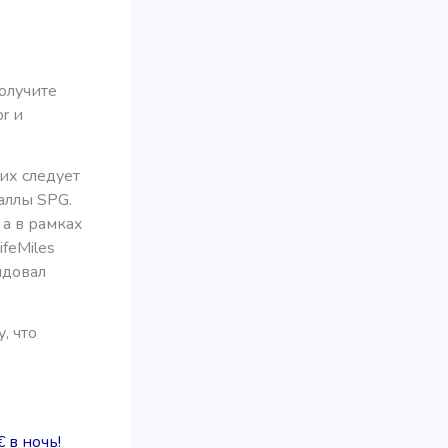
олучите
or и
их следует
аллы SPG.
 а в рамках
feMiles
ндовал
, что
 в ночь!