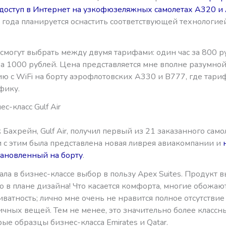
доступ в Интернет на узкофюзеляжных самолетах А320 и
 года планируется оснастить соответствующей технологие
смогут выбрать между двумя тарифами: один час за 800 р
за 1000 рублей. Цена представляется мне вполне разумной
ию с WiFi на борту аэрофлотовских А330 и В777, где тар
фику.
с-класс Gulf Air
Бахрейн, Gulf Air, получил первый из 21 заказанного само
и с этим была представлена новая ливрея авиакомпании и
тановленный на борту
.
елала в бизнес-классе выбор в пользу Apex Suites. Продукт 
 в плане дизайна! Что касается комфорта, многие обожаю
риватность; лично мне очень не нравится полное отсутствие
чных вещей. Тем не менее, это значительно более классн
ые образцы бизнес-класса Emirates и Qatar.