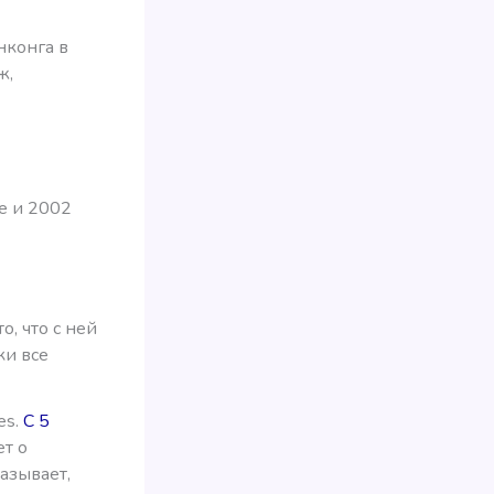
нконга в
ж,
ee и 2002
о, что с ней
ки все
es.
С 5
ет о
азывает,