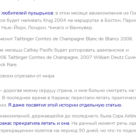
я любителей пузырьков
: в этом месяце авиакомпания из Го
се будет наливать Krug 2004 на маршрутах в Бостон, Пари
 Нью-Йорк, Лондон, Чикаго и Ванкувер.
менит Taittinger Comtes de Champagne Blanc de Blancs 2006.
 месяцы Cathay Pacific будет ротировать шампанское и
06 Taittinger Comtes de Champagne, 2007 William Deutz Cuv
eck Rare.
овсем отрезали от мира
 дорогая моему сердцу страна, и мне больно смотреть на т
 В последнее время в Каракас перестали летать практичес
ии.
Я даже посвятил этой истории отдельную статью.
иакомпаний, державшейся до последнего, была Copa Airlin
ракас прекратила летать и она
. На данный момент речь ид
прекращении полетов на период 90 дней, но что-то подск