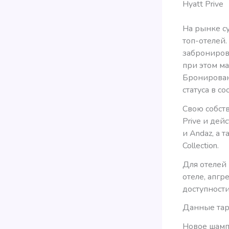
Hyatt Prive
На рынке с
топ-отелей.
забронирова
при этом ма
Бронирован
статуса в с
Свою собств
Prive и дей
и Andaz, а 
Collection.
Для отелей 
отеле, апгр
доступност
Данные тар
Новое шампа