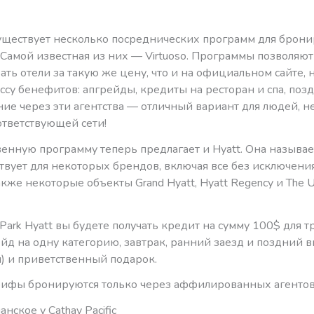
уществует несколько посреднических программ для брон
 Самой известная из них — Virtuoso. Программы позволяют
ть отели за такую же цену, что и на официальном сайте, 
ссу бенефитов: апгрейды, кредиты на ресторан и спа, поз
ие через эти агентства — отличный вариант для людей, 
оответствующей сети!
енную программу теперь предлагает и Hyatt. Она называе
ствует для некоторых брендов, включая все без исключения
также некоторые объекты Grand Hyatt, Hyatt Regency и The 
Park Hyatt вы будете получать кредит на сумму 100$ для т
ейд на одну категорию, завтрак, ранний заезд и поздний 
и) и приветственный подарок.
ифы бронируются только через аффилированных агентов
нское у Cathay Pacific