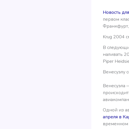
Новость дл
первом клас
Франкфурт,
Krug 2004 с
В следующие
наливать 20
Piper Heidsi
Венесуэлу с
Венесуэла —
происходит.
авиакомпан
Одной из ав
апреля в Ка
временном 