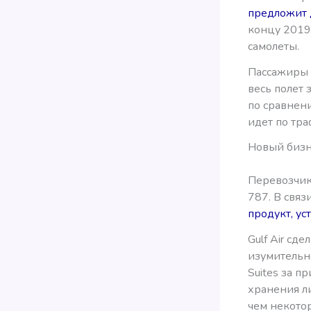
предложит 
концу 2019
самолеты.
Пассажиры 
весь полет 
по сравнен
идет по тра
Новый бизне
Перевозчик 
787. В связ
продукт, ус
Gulf Air сд
изумительно
Suites за п
хранения ли
чем некотор