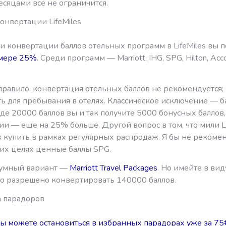
есяцами все не ограничится.
онвертации LifeMiles
и конвертации баллов отельных программ в LifeMiles вы п
змере 25%
. Среди программ — Marriott, IHG, SPG, Hilton, Acc
равило, конвертация отельных баллов не рекомендуется; 
ь для пребывания в отелях. Классическое исключение — б
е 20000 баллов вы и так получите 5000 бонусных баллов,
и — еще на 25% больше. Другой вопрос в том, что мили Li
к купить в рамках регулярных распродаж. Я бы не рекоме
тих целях ценные баллы SPG.
зумный вариант —
Marriott Travel Packages
. Но имейте в виду
о разрешено конвертировать 140000 баллов.
 парадоров
ы можете остановиться в избранных парадорах уже за 75€