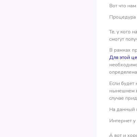
Вот что нам
Процедура 
Те, у кого н
смогут полу
В рамках п
Для этой ц
необходимо
определена 
Если будет 
нынешнем ви
случае прид
На данный 
Интернет у
А вот и хор