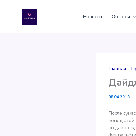
Перейти
к
Новости
Обзоры
содержимому
Главная
П
Дайдж
08.04.2018
После сума
конец этой 
по давно ж
февральски