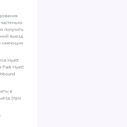
ирования
 частенько
но получить
дний выезд.
не имеющих
тся Hyatt
 Park Hyatt
Unbound
раты в
выезд (при
.