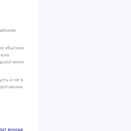
rberlin,
е убытков.
иска
одной мили
сть и не в
 противном
от вскоре