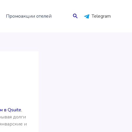
Поиск
Промоакции отелей
Telegram
 в Qsuite
,
рывая долги
январские и