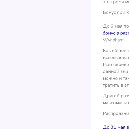
что тремя м
Бонус при к
До 6 мая пр
бонус в ра
Wyndham.
Как общее п
использоват
При перевод
данной акци
можно и та
тратить в э
Другой ра
максимальн
Распродажа
До 31 мая в