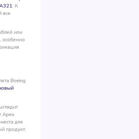
 А321
. К
й все
ублей или
, особенно
ификация
лета Boeing
новый
выглядит
т Apex
 места для
ый продукт,