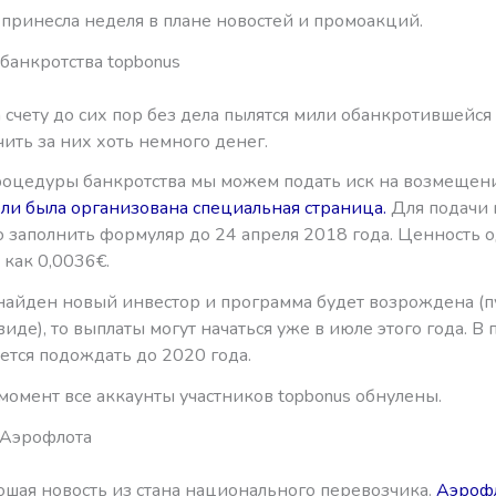
 принесла неделя в плане новостей и промоакций.
банкротства topbonus
а счету до сих пор без дела пылятся мили обанкротившейся ai
чить за них хоть немного денег.
роцедуры банкротства мы можем подать иск на возмещени
ели была организована специальная страница.
Для подачи 
 заполнить формуляр до 24 апреля 2018 года. Ценность 
как 0,0036€.
найден новый инвестор и программа будет возрождена (пу
де), то выплаты могут начаться уже в июле этого года. В
ется подождать до 2020 года.
момент все аккаунты участников topbonus обнулены.
 Аэрофлота
ошая новость из стана национального перевозчика.
Аэрофл