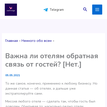
Перейти
к
Поиск
Telegram
содержимому
Главная
Немного обо всем
Важна ли отелям обратная
связь от гостей? [Нет.]
05.05.2021
То же самое, конечно, применимо к любому бизнесу. Но
данная статья — об отелях, а дальше уже
экстраполируйте сами.
Миссия любого отеля — сделать так, чтобы гость был
доволен. (Учитывая то, насколько редко отели