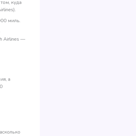
том, куда
lines).
000 миль.
м
 Airlines —
ия, а
50
насколько