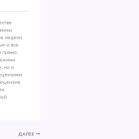
естве
раммы
ве недели
ые и все
о прямо
йскими
, но и
рецензиям
рецензия
ли
кой
ДАЛЕЕ