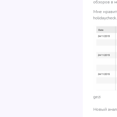
обзоров в м
Мне нравитс
holidaychec
gezi
Новый анал