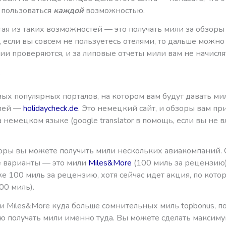
пользоваться
каждой
возможностью.
ая из таких возможностей — это получать мили за обзоры 
 если вы совсем не пользуетесь отелями, то дальше можно 
и проверяются, и за липовые отчеты мили вам не начисля
k
ых популярных порталов, на котором вам будут давать ми
елей —
holidaycheck.de
. Это немецкий сайт, и обзоры вам пр
а немецком языке (google translator в помощь, если вы не 
зоры вы можете получить мили нескольких авиакомпаний.
 варианты — это мили
Miles&More
(100 миль за рецензию
е 100 миль за рецензию, хотя сейчас идет акция, по кото
00 миль).
и Miles&More куда больше сомнительных миль topbonus, п
ю получать мили именно туда. Вы можете сделать максиму