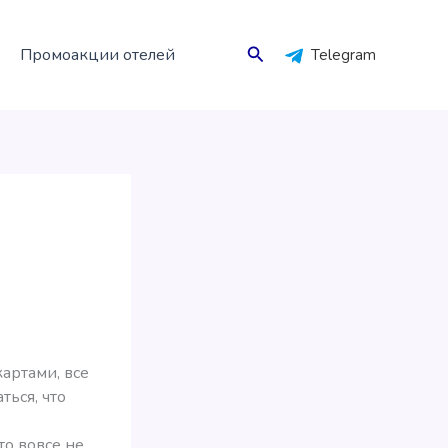
Поиск
Промоакции отелей
Telegram
артами, все
ться, что
то вовсе не