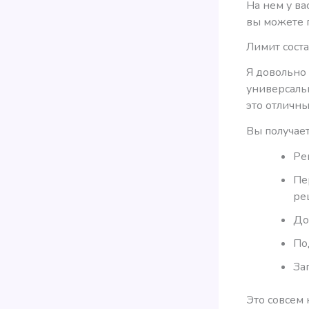
На нем у ва
вы можете п
Лимит сост
Я довольно
универсальн
это отличны
Вы получае
Ре
Пе
ре
До
По
За
Это совсем 