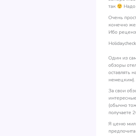
так
Надо 
Очень прост
конечно же,
Ибо рецензи
Holidaychec
Один из сам
обзоры от
оставлять н
немецким).
За свои об
интересные
(обычно тож
получаете 2
Я ценю мил
предпочита