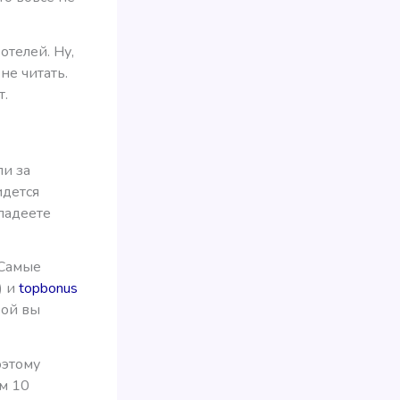
отелей. Ну,
не читать.
т.
ли за
идется
владеете
 Самые
) и
topbonus
рой вы
оэтому
м 10