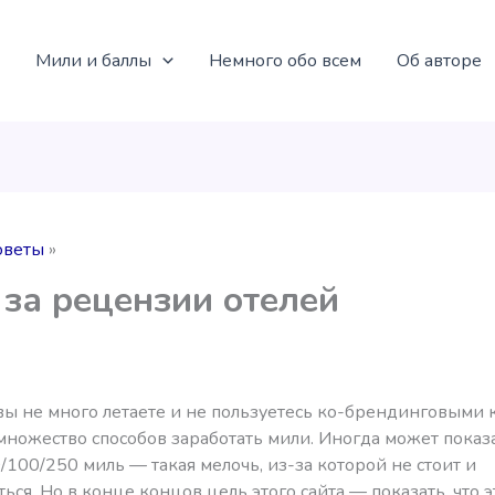
Мили и баллы
Немного обо всем
Об авторе
оветы
за рецензии отелей
ы не много летаете и не пользуетесь ко-брендинговыми к
множество способов заработать мили. Иногда может показа
/100/250 миль — такая мелочь, из-за которой не стоит и
ься. Но в конце концов цель этого сайта — показать, что э