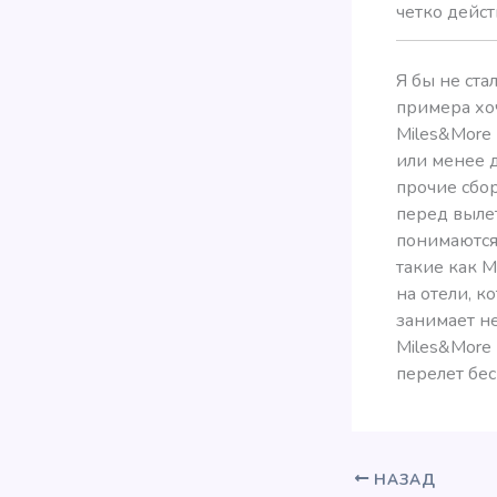
четко дейст
Я бы не ста
примера хоч
Miles&More
или менее 
прочие сбо
перед выле
понимаются
такие как 
на отели, к
занимает не
Miles&More 
перелет бес
НАЗАД