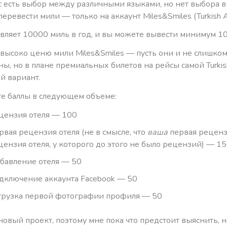
с есть выбор между различными языками, но нет выбора в 
еревести мили — только на аккаунт Miles&Smiles (Turkish Air
авляет 10000 миль в год, и вы можете вывести минимум 1
 высоко ценю мили Miles&Smiles — пусть они и не слишко
ы, но в плане премиальных билетов на рейсы самой Turkish
й вариант.
те баллы в следующем объеме:
цензия отеля — 100
рвая рецензия отеля (не в смысле, что
ваша
первая реценз
цензия отеля, у которого до этого не было рецензий) — 1
бавление отеля — 50
дключение аккаунта Facebook — 50
грузка первой фотографии профиля — 50
новый проект, поэтому мне пока что предстоит выяснить, 