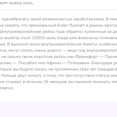
вует вывод миль.
л пренебрегать такой возможностью заработка миль. В кач
у сказать, что премиальный билет flysmart в рамках прог
 (внутриевропейские рейсы туда-обратно, купленные за д
до вылета) стоит 33000 миль (сюда уже включены топливн
ры). В высокий сезон внутриевропейские билеты, особенн
том, могут стоить очень дорого — ведь под внутриевропе
 не только такие короткие рейсы как Франкфурт — Париж
Москва — Лиссабон или Афины — Рейкъявик. Благодаря 
оторые вы будете писать на протяжении трех лет (каждая 
 больше двух минут), и тому, что при отсутствии статуса ми
не сгорают в течение 36 месяцев, вы сможете получить та
платно.