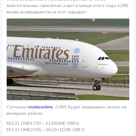
вместительных самолетах; и вот в конце этого года А380
вновь возвращается на этот маршрут.
Согласно
routesonline
, A380 будет ежедневно летать на
вечерних рейсах:
EK131 DXB1730 – 2155DME 388 D
EK132 DME2355 – 0620+1DXB 388 D