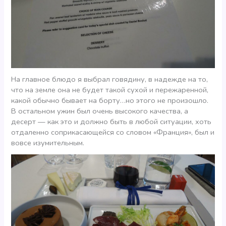
На главное блюдо я выбрал говядину, в надежде на то,
что на земле она не будет такой сухой и пережаренной,
какой обычно бывает на борту…но этого не произошло.
В остальном ужин был очень высокого качества, а
десерт — как это и должно быть в любой ситуации, хоть
отдаленно соприкасающейся со словом «Франция», был и
вовсе изумительным.