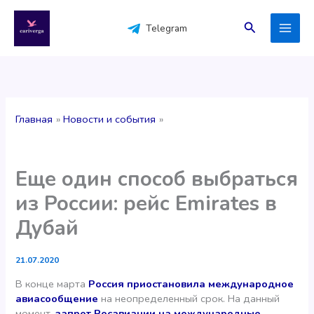
Перейти
к
Поиск
Telegram
содержимому
Главная
Новости и события
Еще один способ выбраться
из России: рейс Emirates в
Дубай
21.07.2020
В конце марта
Россия приостановила международное
авиасообщение
на неопределенный срок. На данный
момент,
запрет Росавиации
на международные